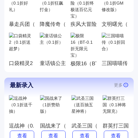
是值得我们去玩的,今天白菜就
为大家带来好玩的0.1折手机游
戏大全,这里面的游戏统统充值
暴走兵团（0.1折好礼）
降魔传奇（0.1折狂飙打金）
文明曙光（0.1
疾风大冒险（0.1折终极送百
都是0.1折，游戏上线就送首
充，而且这几款游戏都是很耐
玩的游戏。玩法丰厚，画面精
美，喜欢就来玩，赶快来下载
体验吧!
口袋精灵2（0.1折送超梦）
童话镇公主（0.1折）
三国喵喵传（0
极限16（BT-0.1折无限元宝
最新录入
更多
逗战神（0.1折送千抽）
国战来了（1折赞助版）
武圣三国（送百抽五星神将
群英打三国（0
查看
查看
查看
查看