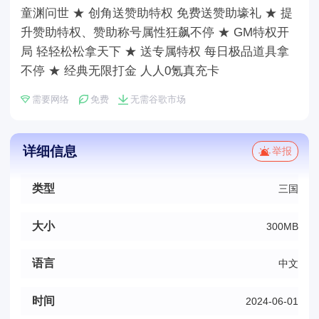
童渊问世 ★ 创角送赞助特权 免费送赞助壕礼 ★ 提
升赞助特权、赞助称号属性狂飙不停 ★ GM特权开
局 轻轻松松拿天下 ★ 送专属特权 每日极品道具拿
不停 ★ 经典无限打金 人人0氪真充卡
需要网络
免费
无需谷歌市场
详细信息
举报
类型
三国
大小
300MB
语言
中文
时间
2024-06-01