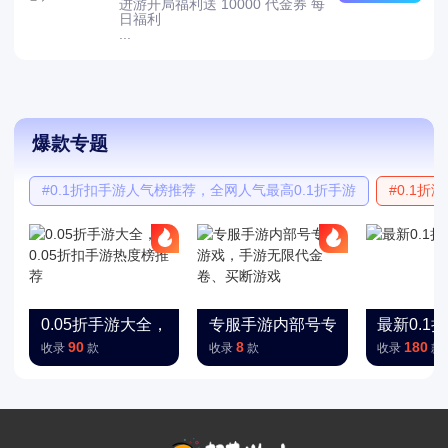
进游开局福利送 10000 代金券 每
日福利
...
爆款专题
#0.1折扣手游人气榜推荐，全网人气最高0.1折手游
#0.1折游
0.05折手游大全，0.05折扣手游热度榜推荐
专服手游内部号专服游戏，手游
最新0.1
90
8
180
收录
款
收录
款
收录
款