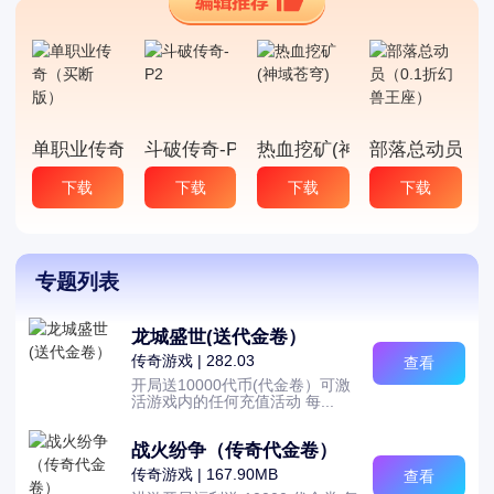
单职业传奇（买断版）
斗破传奇-P2
热血挖矿(神域苍穹)
部落总动员（0
下载
下载
下载
下载
专题列表
龙城盛世(送代金卷）
传奇游戏 | 282.03
查看
开局送10000代币(代金卷）可激
活游戏内的任何充值活动 每...
战火纷争（传奇代金卷）
传奇游戏 | 167.90MB
查看