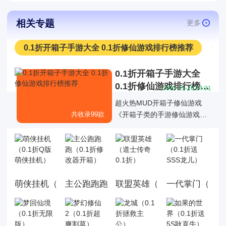
相关专题
更多
0.1折开箱子手游大全 0.1折修仙游戏排行榜推荐
0.1折开箱子手游大全
0.1折修仙游戏排行榜推
2023-11-28 14:31
荐
超火热MUD开箱子修仙游戏
共收录99款
《开箱子类的手游修仙游戏大
全》挂机修真,筑基_练气_渡劫
飞升!挂机也能涨修为?躺着飞
升的游戏,快来开启体验吧!修仙
是很多手游非常喜欢使用的一
种题材，并且不少玩家们对能
萌侠挂机（0.1折Q版萌侠挂机）
主公跑跑跑（0.1折修改器开箱）
联盟英雄（道士传奇0.1折）
一代掌门（0.1
呼风唤雨、移山倒海的修士手
段非常向往，也让修仙手游很
有热度。所以此专辑为大伙奉
上一份修仙手游大全排行榜，