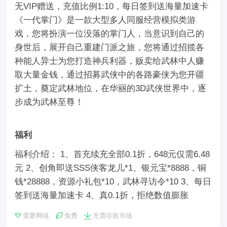
无VIP赠送，充值比例1:10，每日签到送海量加速卡
《一代掌门》是一款大型多人同服经营模拟类游
戏，您将扮演一位没落的掌门人，当意识到自己的
身世后，展开自己重建门派之旅，您将通过招揽各
种能人异士为您打造神兵利器，贩卖给武林中人赚
取大量金钱，通过招募武侠中的各路豪侠为您开疆
扩土，奠定武林地位，在华丽的3D武侠世界中，逐
步成为武林至尊！
福利
福利介绍： 1、首充续充全部0.1折，648元仅需6.48
元 2、创角即送SSS侠客龙儿*1、银元宝*8888，铜
钱*28888，资源小礼包*10，武林寻访令*10 3、每日
签到送海量加速卡 4、真0.1折，拒绝数值膨胀
需要网络
免费
无需谷歌市场