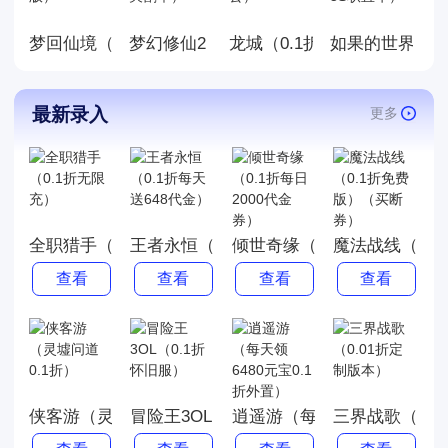
感兴趣的玩家还请花些时间关
注超萌游戏。此专辑提供0.1折
梦回仙境（0.1折无限版）
梦幻修仙2（0.1折超爽割草）
龙城（0.1折拯救主公）
如果的世界（0.
竖版开箱子，修仙手游人气榜
推荐！
最新录入
更多
全职猎手（0.1折无限充）
王者永恒（0.1折每天送648代金）
倾世奇缘（0.1折每日2000
魔法战线（0.
查看
查看
查看
查看
侠客游（灵墟问道0.1折）
冒险王3OL（0.1折怀旧服）
逍遥游（每天领6480元宝0.
三界战歌（0.