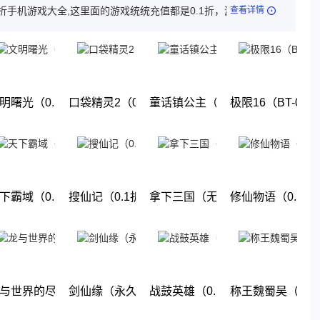
1折手机游戏大全,这里面的游戏统统充值都是0.1折，游戏上线就
查看详情
这几款游戏都是很耐玩的游戏。玩法丰厚，画面精美，喜欢就来
体验吧!
1折终极送百亿元宝）
明曙光（0.1折GM修改版）
口袋精灵2（0.1折送超梦）
童话镇公主（0.1折）
极限16（BT-0.
下载
下载
下载
下载
无限福利）
下霸域（0.1折扣版）
搜仙记（0.1折送60万工资）
拿下三国（无限抽奖0.1折）
修仙物语（0.1折
下载
下载
下载
下载
折无限商城）
与世界的尽头(0.1折)
剑仙缘（永久0.1折）
战鼓英雄（0.1折送超赛小队）
称王魏蜀吴（0.