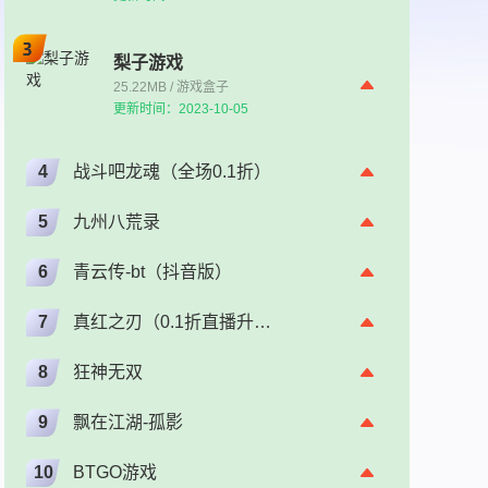
梨子游戏
25.22MB / 游戏盒子
更新时间：2023-10-05
4
战斗吧龙魂（全场0.1折）
5
九州八荒录
6
青云传-bt（抖音版）
7
真红之刃（0.1折直播升级版）（奇迹）
8
狂神无双
9
飘在江湖-孤影
10
BTGO游戏