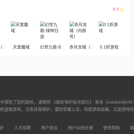
下载
下载
下载
下载
更多
0.1折传奇）
天堂魔域
幻世九歌-绿林归途
赤月龙城（内部号）
0.1折游戏
侵犯了您的版权，请按照 《版权保护投诉指引》 来信（tudabai@k34
绝盗版游戏，注意自我保护，谨防受骗上当，适度游戏益脑，沉迷游戏伤
护
人才招聘
用户协议
用户纠纷处理
使用帮助