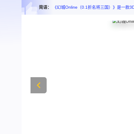
简语：
《幻城Online（0.1折名将三国）》是一款3D回合策略卡牌手游。游戏再现了赵云、关羽、张飞等经典三国人物及虎牢关之战、官渡之战