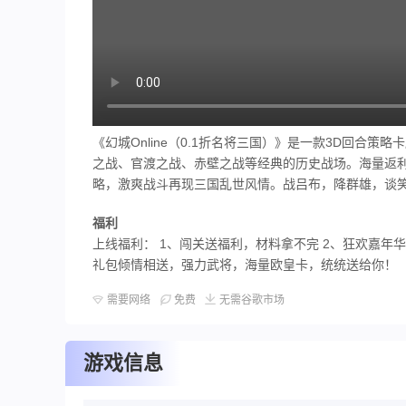
《幻城Online（0.1折名将三国）》是一款3D回合
之战、官渡之战、赤壁之战等经典的历史战场。海量返利
略，激爽战斗再现三国乱世风情。战吕布，降群雄，谈
福利
上线福利： 1、闯关送福利，材料拿不完 2、狂欢嘉年
礼包倾情相送，强力武将，海量欧皇卡，统统送给你！
需要网络
免费
无需谷歌市场
游戏信息