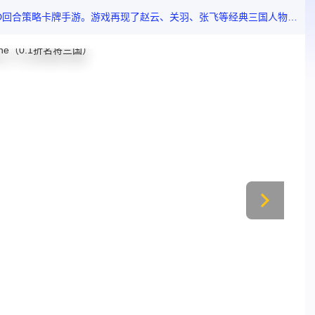
、赤壁之战等经典的历史战场。海量返利拿不停！游戏采用实时PVP玩法 国风古韵 炫酷人物 回合策略 激爽战斗再现三国乱世风情。战吕布 降群雄 谈笑间樯橹灰飞烟灭；争虎牢 抢矿洞 笑看三国时间谁主沉浮。