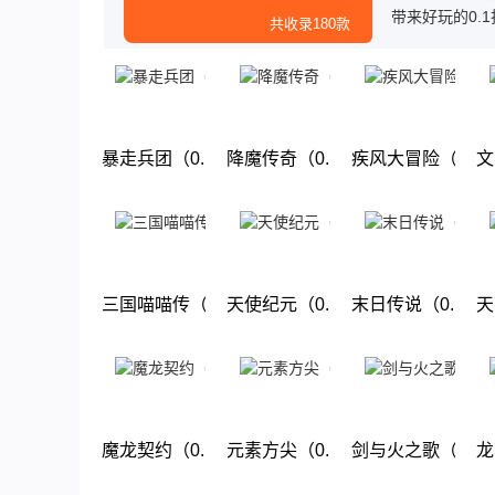
带来好玩的0.
共收录180款
送首充，而且
玩，赶快来下载
暴走兵团（0.1折好礼）
降魔传奇（0.1折狂飙打金）
疾风大冒险（0.
文
下载
下载
下载
三国喵喵传（0.1折回合）
天使纪元（0.1折过年大麦）
末日传说（0.1折
天
下载
下载
下载
魔龙契约（0.1折）
元素方尖（0.1折送万抽闹元宵）
剑与火之歌（0.1
龙