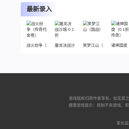
下载
下载
下载
最新录入
战火纷争（传奇代金卷）
屠龙决战沙城-0.1折
笑梦江山（国战）
诸神国度（
游戏版权归原作者享有，如无意之中
健康游戏提示：抵制不良游戏，拒
家长监