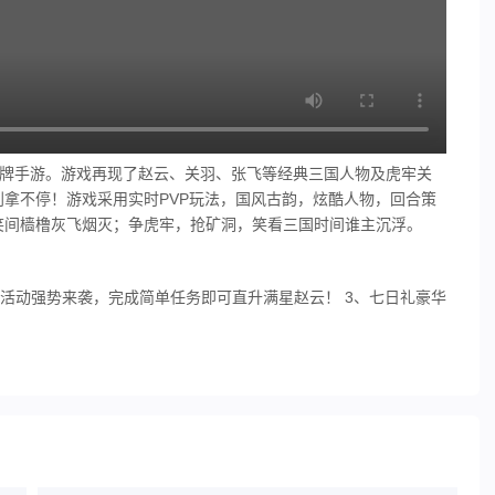
策略卡牌手游。游戏再现了赵云、关羽、张飞等经典三国人物及虎牢关
拿不停！游戏采用实时PVP玩法，国风古韵，炫酷人物，回合策
笑间樯橹灰飞烟灭；争虎牢，抢矿洞，笑看三国时间谁主沉浮。
华活动强势来袭，完成简单任务即可直升满星赵云！ 3、七日礼豪华