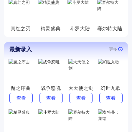
势力抗争。无论您喜爱冒险、
策略、还是充满惊喜的故事情
节，这个魔幻游戏系列都能满
足您的游戏需求。快来加入我
真红之刃
精灵盛典
斗罗大陆
赛尔特大陆
们，开启一段神奇的魔幻之旅
吧！
最新录入
更多
魔之序曲
战争怒吼
大天使之剑
幻世九歌
查看
查看
查看
查看