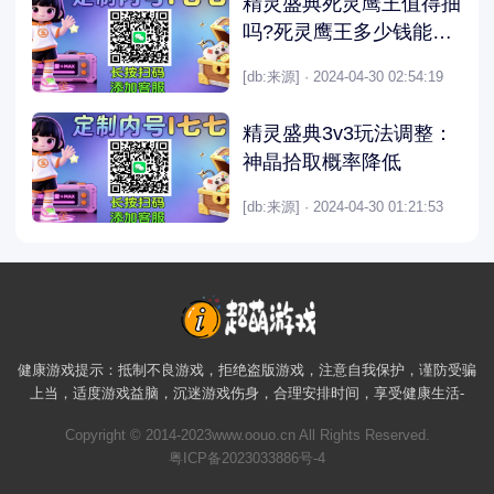
精灵盛典死灵鹰王值得抽
吗?死灵鹰王多少钱能抽
到?
[db:来源] · 2024-04-30 02:54:19
精灵盛典3v3玩法调整：
神晶拾取概率降低
[db:来源] · 2024-04-30 01:21:53
健康游戏提示：抵制不良游戏，拒绝盗版游戏，注意自我保护，谨防受骗
上当，适度游戏益脑，沉迷游戏伤身，合理安排时间，享受健康生活-
Copyright © 2014-2023www.oouo.cn All Rights Reserved.
粤ICP备2023033886号-4