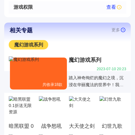
游戏权限
查看
相关专题
更多
魔幻游戏系列
魔幻游戏系列
2023-07-10 20:23
踏入神奇绚烂的魔幻之境，沉
共收录18款
浸在华丽魔法的世界中！我们
为您呈现一系列令人陶醉的魔
幻游戏，充满了神秘的魔法力
量、令人屏息的战斗对决和丰
富多样的冒险任务。在这里，
您可以成为一位强大的法师，
暗黑联盟 0.1折送无限资源
战争怒吼
大天使之剑
幻世九歌
掌握炫目的魔法技能；或者化
身为一名勇敢的战士，与邪恶