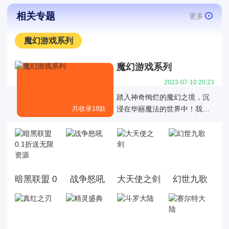
相关专题
更多
魔幻游戏系列
魔幻游戏系列
2023-07-10 20:23
踏入神奇绚烂的魔幻之境，沉
共收录18款
浸在华丽魔法的世界中！我们
为您呈现一系列令人陶醉的魔
幻游戏，充满了神秘的魔法力
量、令人屏息的战斗对决和丰
富多样的冒险任务。在这里，
您可以成为一位强大的法师，
暗黑联盟 0.1折送无限资源
战争怒吼
大天使之剑
幻世九歌
掌握炫目的魔法技能；或者化
身为一名勇敢的战士，与邪恶
势力抗争。无论您喜爱冒险、
策略、还是充满惊喜的故事情
节，这个魔幻游戏系列都能满