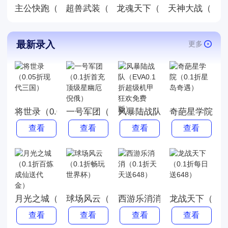
主公快跑（0.05折千元福利版）
龙魂天下（0.05折终身元宝
天神大战（0.0
超兽武装（0.05折送稀有精灵）（宝可梦
最新录入
更多
将世录（0.05折现代三国）
一号军团（0.1折首充顶级星幽厄倪俄）
风暴陆战队（EVA0.1折超
奇葩星学院（0
查看
查看
查看
查看
月光之城（0.1折百炼成仙送代金）
球场风云（0.1折畅玩世界杯）
西游乐消消（0.1折天天送64
龙战天下（0.1
查看
查看
查看
查看