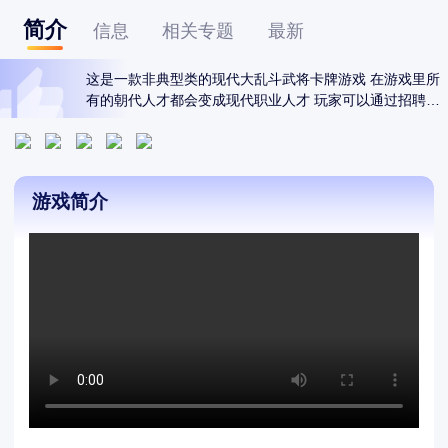
简介
信息
相关专题
最新
这是一款非典型类的现代大乱斗武将卡牌游戏 在游戏里所
有的朝代人才都会变成现代职业人才 玩家可以通过招聘来
将他们收入麾下成为自己的职员 并带着自己组建好的人才
队伍去闯荡游历四方。在不同的城市会遇到不同的机遇、
艳遇、困难等等 最后是功成名就还是遗恨落败都在玩家的
选择。
游戏简介