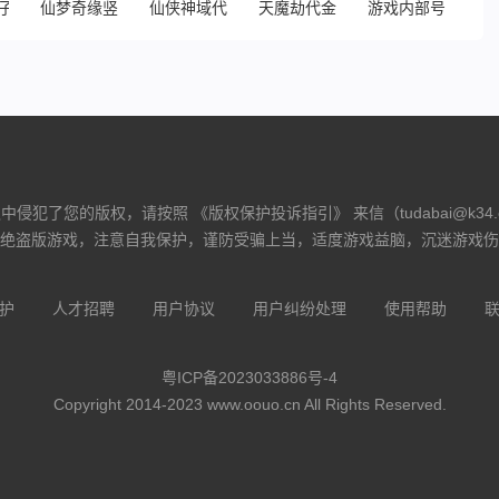
子
仙梦奇缘竖版
仙侠神域代金版
天魔劫代金买断版
游戏内部号申请（
侵犯了您的版权，请按照 《版权保护投诉指引》 来信（tudabai@k34
绝盗版游戏，注意自我保护，谨防受骗上当，适度游戏益脑，沉迷游戏伤
护
人才招聘
用户协议
用户纠纷处理
使用帮助
粤ICP备2023033886号-4
Copyright 2014-2023 www.oouo.cn All Rights Reserved.