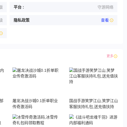
版
平台 :
守游网络
级
隐私政策
查看
更多
部
屠龙决战沙城0.1折单职业
国战手游笑梦江山,笑梦江山
传奇激活码
客服扶持礼包,送充值扶持