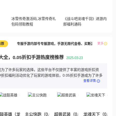
，
冰雪传奇激活码,冰雪传奇礼
《战斗吧龙魂千羽》进游内
包码领取教程
部福利通码
推荐
专服手游内部号专服游戏，手游无限代金卷、买断游戏
更多
最新
游大全，0.05折扣手游热度榜推荐
2025-03-23
游成为了许多玩家的选择。这些平台不仅提供了丰富的游戏折扣资
折扣福利活动优化了玩家的游戏体验，0.05折扣手游成为了许多
查看详情
折地下城）
鼓英雄（龙珠0.05折免费版）
主公快跑（0.05折千元福利版）
超兽武装（0.05折送稀有精灵）
龙魂天下（0.05