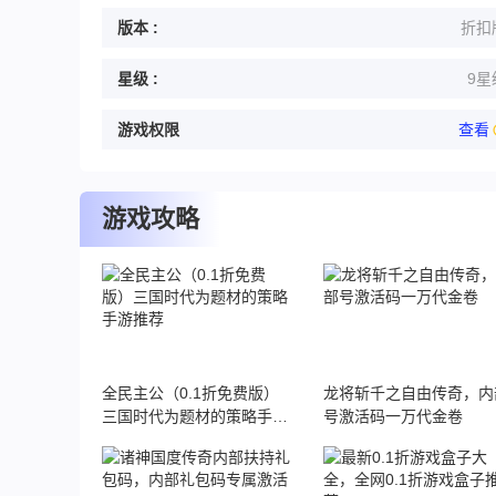
版本 :
折扣
星级 :
9星
游戏权限
查看
游戏攻略
全民主公（0.1折免费版）
龙将斩千之自由传奇，内
三国时代为题材的策略手游
号激活码一万代金卷
推荐