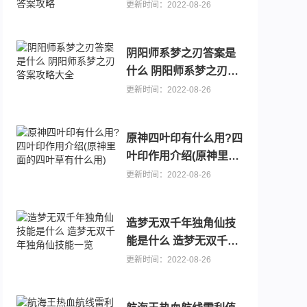
诗社竞答第四天问题答
更新时间：2022-08-26
案攻略
阴阳师系梦之刃答案是
什么 阴阳师系梦之刃答
案攻略大全
更新时间：2022-08-26
0.1折手游
可以送代金卷的手游推荐，主播推荐游戏大全
原神四叶印有什么用?四
叶印作用介绍(原神里面
的四叶草有什么用)
更新时间：2022-08-26
造梦无双千年独角仙技
能是什么 造梦无双千年
独角仙技能一览
更新时间：2022-08-26
（宝可梦）
折终身元宝卡）