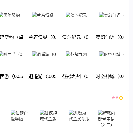
下载
下载
下载
下载
折送强力英雄）
暗契约（卓越回归0.05折）
兰若情缘（0.05折免费版）
漫斗纪元（0.05折鬼畜服）
梦幻仙语（0.05
下载
下载
下载
下载
暗纪元）
西游（0.05折单单免单）
逍遥游（0.05折大圣游）
征战九州（0.05折九州巅峰）
时空神域（0.05
下载
下载
下载
下载
更多