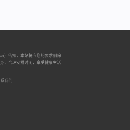
入口）
.cn）告知，本站将应您的要求删除
身，合理安排时间，享受健康生活
联系我们