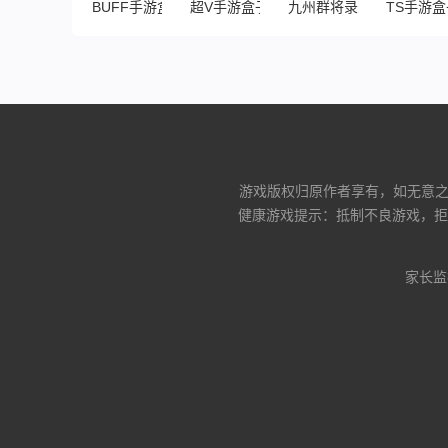
BUFF手游盒子
超V手游盒子
九州群将录
TS手游盒
游戏版权归原作者享有，如无意之中
健康游戏提示：抵制不良游戏，拒
家长监