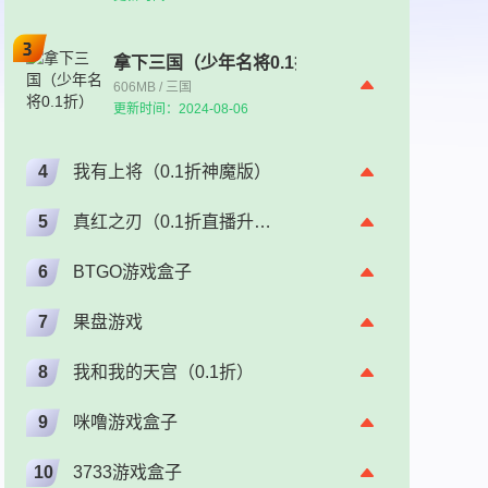
拿下三国（少年名将0.1折）
606MB / 三国
更新时间：2024-08-06
4
我有上将（0.1折神魔版）
5
真红之刃（0.1折直播升级版）（奇迹）
6
BTGO游戏盒子
7
果盘游戏
8
我和我的天宫（0.1折）
9
咪噜游戏盒子
10
3733游戏盒子