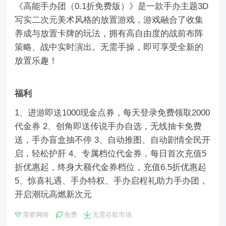
《高能手办团（0.1折免费版）》是一款手办主题3D
写实二次元美术风格的放置游戏，游戏融合了收集
养成与放置卡牌的玩法，拥有高自由度的战前布阵
策略、战中实时演出。无需手操，即可享受全新的
放置乐趣！
福利
1、进游即送1000现金点券，每天登录免费领取2000
代金券 2、创角即送传说手办自选，无线抽卡免费
送，手办盲盒抽不停 3、自动推图、自动剧情全民开
启，轻松护肝 4、专属档位代金券，每日首次充值5
折优惠起，终身大额代金券档位，充值6.5折优惠起
5、惊喜礼遇、手办特权、手办启程礼助力手办团，
开启潮玩高燃新次元
需要网络
免费
无需谷歌市场