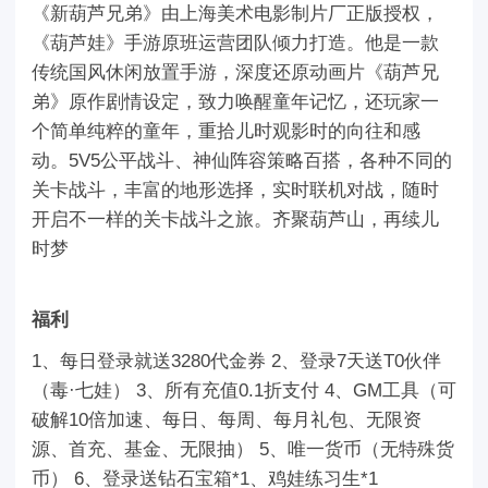
《新葫芦兄弟》由上海美术电影制片厂正版授权，
《葫芦娃》手游原班运营团队倾力打造。他是一款
传统国风休闲放置手游，深度还原动画片《葫芦兄
弟》原作剧情设定，致力唤醒童年记忆，还玩家一
个简单纯粹的童年，重拾儿时观影时的向往和感
动。5V5公平战斗、神仙阵容策略百搭，各种不同的
关卡战斗，丰富的地形选择，实时联机对战，随时
开启不一样的关卡战斗之旅。齐聚葫芦山，再续儿
时梦
福利
1、每日登录就送3280代金券 2、登录7天送T0伙伴
（毒·七娃） 3、所有充值0.1折支付 4、GM工具（可
破解10倍加速、每日、每周、每月礼包、无限资
源、首充、基金、无限抽） 5、唯一货币（无特殊货
币） 6、登录送钻石宝箱*1、鸡娃练习生*1