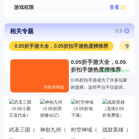
游戏权限
查看
相关专题
更多
0.05折手游大全，0.05折扣手游热度榜推荐
专服
0.05折手游大全，0.05
折扣手游热度榜推荐
2025-03-23 02:57
0.05折扣手游成为了许多玩家
共收录90款
的选择。这些平台不仅提供了
丰富的游戏折扣资源，还通过
各种折扣福利活动优化了玩家
的游戏体验，0.05折扣手游成
为了许多玩家的选择。
武圣三国（0.05小霸王送代金）
神创九州（0.05折西游修仙记）
时空神域（0.05折地下城）
战鼓英雄（龙珠0