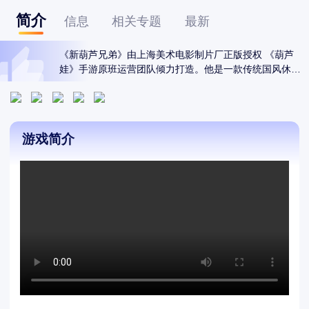
简介
信息
相关专题
最新
《新葫芦兄弟》由上海美术电影制片厂正版授权 《葫芦
娃》手游原班运营团队倾力打造。他是一款传统国风休闲
放置手游 深度还原动画片《葫芦兄弟》原作剧情设定 致力
唤醒童年记忆 还玩家一个简单纯粹的童年 重拾儿时观影时
的向往和感动。5V5公平战斗、神仙阵容策略百搭 各种不
同的关卡战斗 丰富的地形选择 实时联机对战 随时开启不
游戏简介
样的关卡战斗之旅。齐聚葫芦山 再续儿时梦