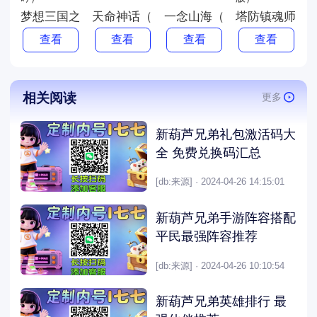
梦想三国之勇往直前（0.1折卧龙吟）
天命神话（0.1折神姬召唤）
一念山海（3.5折送祝融VIP
塔防镇魂师（0
查看
查看
查看
查看
相关阅读
更多
新葫芦兄弟礼包激活码大
全 免费兑换码汇总
[db:来源] · 2024-04-26 14:15:01
新葫芦兄弟手游阵容搭配
平民最强阵容推荐
[db:来源] · 2024-04-26 10:10:54
新葫芦兄弟英雄排行 最