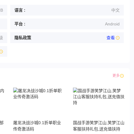
MB
语言 :
中文
平台 :
Android
级
隐私政策
查看
更多
部
屠龙决战沙城0.1折单职业
国战手游笑梦江山,笑梦江山
传奇激活码
客服扶持礼包,送充值扶持