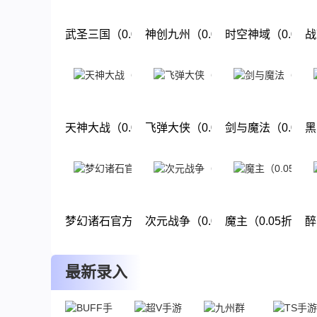
武圣三国（0.05小霸王送代金）
神创九州（0.05折西游修仙记）
时空神域（0.05
战
下载
下载
下载
天神大战（0.05折圣言后传）
飞弹大侠（0.05折6480免费版）
剑与魔法（0.05
黑
下载
下载
下载
梦幻诸石官方版（0.05折免单版）
次元战争（0.05折天天酷跑）
魔主（0.05折幽
醉
下载
下载
下载
最新录入