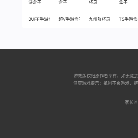
BUFF手游盒子
超V手游盒子
九州群将录
TS手游盒
游戏版权归原作者享有，如无意之中
健康游戏提示：抵制不良游戏，拒
家长监