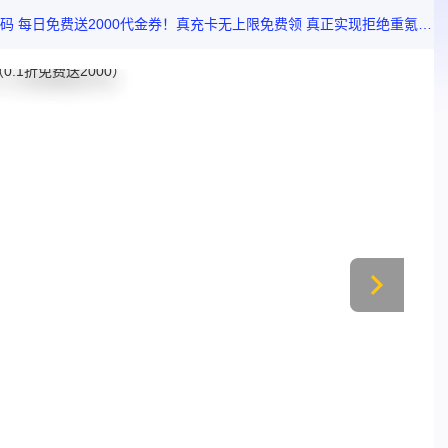
轻松成长 游戏内置智能放置系统 挂机即可坐拥海量资源 即使离线也能持续变强！游戏开服即可体验超越神魔的魂将卡池 阵营随便换 让你开局即巅峰！ 《剑与盾》融合了经典三国与放置卡牌精髓 名将荟萃、策略百变 无需爆肝 拒绝重氪 指尖一点 成就你的三国英雄梦！