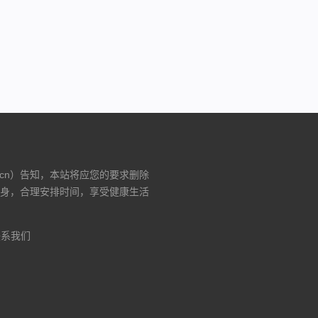
入口）
.cn）告知，本站将应您的要求删除
身，合理安排时间，享受健康生活
联系我们