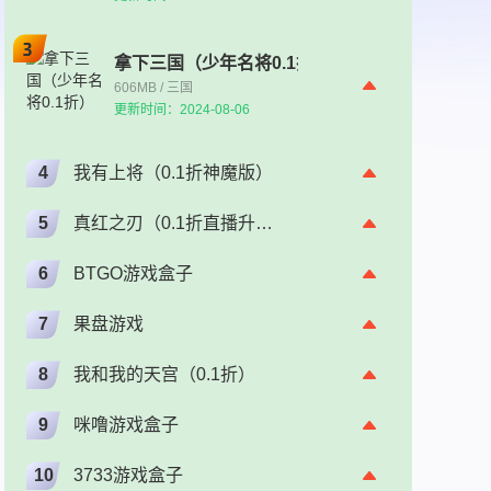
拿下三国（少年名将0.1折）
606MB / 三国
更新时间：2024-08-06
4
我有上将（0.1折神魔版）
5
真红之刃（0.1折直播升级版）（奇迹）
6
BTGO游戏盒子
7
果盘游戏
8
我和我的天宫（0.1折）
9
咪噜游戏盒子
10
3733游戏盒子