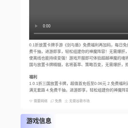
0.1折放置卡牌手游《剑与盾》免费福利再加码，每日免
费千抽，进游即享，轻松组建你的神魔阵容！无需爆肝
使离线也能持续变强！游戏开服即可体验超越神魔的魂将
国与放置卡牌精髓，名将荟萃、策略百变，无需爆肝，
福利
1.0.1折三国放置卡牌，超值首充低至0.06元 2.免费
满无套路 4.免费千抽，进游即享，轻松组建你的神魔阵容
需要网络
免费
无需谷歌市场
游戏信息