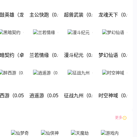
折地下城）
鼓英雄（龙珠0.05折免费版）
主公快跑（0.05折千元福利版）
超兽武装（0.05折送稀有精灵）
龙魂天下（0.05
下载
下载
下载
下载
折送强力英雄）
暗契约（卓越回归0.05折）
兰若情缘（0.05折免费版）
漫斗纪元（0.05折鬼畜服）
梦幻仙语（0.05
下载
下载
下载
下载
暗纪元）
西游（0.05折单单免单）
逍遥游（0.05折大圣游）
征战九州（0.05折九州巅峰）
时空神域（0.05
下载
下载
下载
下载
更多