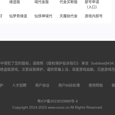
子
仙梦奇缘竖版
仙侠神域代金版
天魔劫代金买断版
游戏内部号申请（
侵犯了您的版权，请按照 《版权保护投诉指引》 来信（tudabai@k34
绝盗版游戏，注意自我保护，谨防受骗上当，适度游戏益脑，沉迷游戏伤
护
人才招聘
用户协议
用户纠纷处理
使用帮助
粤ICP备2023033886号-4
Copyright 2014-2023 www.oouo.cn All Rights Reserved.