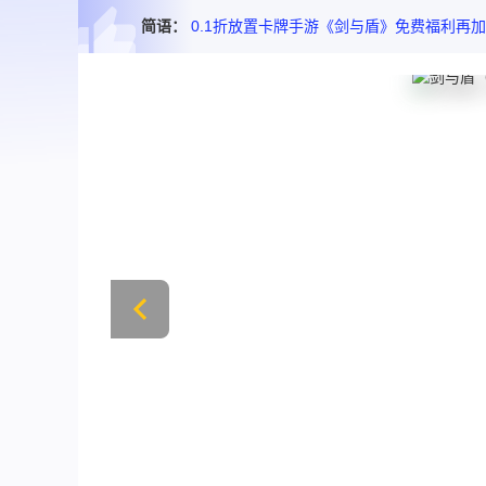
简语：
0.1折放置卡牌手游《剑与盾》免费福利再加码 每日免费送2000代金券！真充卡无上限免费领 真正实现拒绝重氪！免费千抽 进游即享 轻松组建你的神魔阵容！无需爆肝 