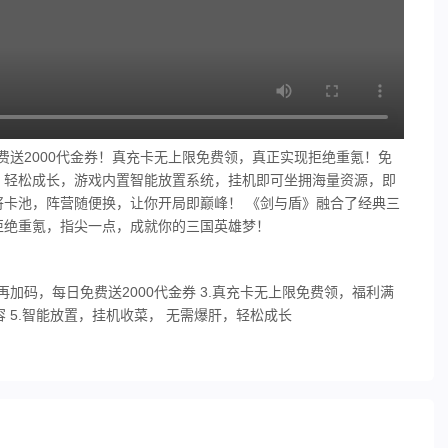
费送2000代金券！真充卡无上限免费领，真正实现拒绝重氪！免
，轻松成长，游戏内置智能放置系统，挂机即可坐拥海量资源，即
卡池，阵营随便换，让你开局即巅峰！ 《剑与盾》融合了经典三
拒绝重氪，指尖一点，成就你的三国英雄梦！
福利再加码，每日免费送2000代金券 3.真充卡无上限免费领，福利满
 5.智能放置，挂机收菜， 无需爆肝，轻松成长