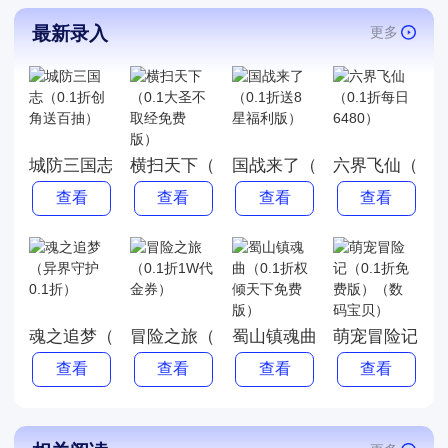
最新录入
更多
城防三国志（0.1折创角送百抽）
横扫天下（0.1大圣不取经免费版）
国战来了（0.1折送8星福利
六界飞仙（0.1
查看
查看
查看
查看
魂之追梦（异界守护0.1折）
冒险之旅（0.1折1W代金券）
蜀山镇魂曲（0.1折权倾天下
萌宠冒险记（0
查看
查看
查看
查看