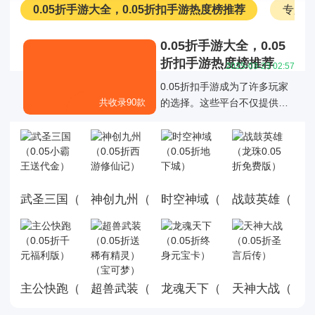
0.05折手游大全，0.05折扣手游热度榜推荐
专服
0.05折手游大全，0.05
折扣手游热度榜推荐
2025-03-23 02:57
0.05折扣手游成为了许多玩家
共收录90款
的选择。这些平台不仅提供了
丰富的游戏折扣资源，还通过
各种折扣福利活动优化了玩家
的游戏体验，0.05折扣手游成
为了许多玩家的选择。
武圣三国（0.05小霸王送代金）
神创九州（0.05折西游修仙记）
时空神域（0.05折地下城）
战鼓英雄（龙珠0
主公快跑（0.05折千元福利版）
龙魂天下（0.05折终身元宝
天神大战（0.0
超兽武装（0.05折送稀有精灵）（宝可梦