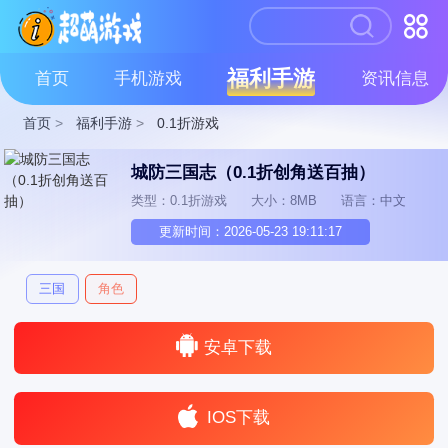
福利手游
首页
手机游戏
资讯信息
首页
>
福利手游
>
0.1折游戏
城防三国志（0.1折创角送百抽）
类型：0.1折游戏
大小：8MB
语言：中文
更新时间：2026-05-23 19:11:17
三国
角色
安卓下载
IOS下载