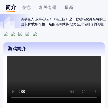
简介
信息
相关专题
最新
谋事在人 成事在喵！《猫三国》是一款萌喵化身名将的三
国卡牌手游 个性十足的猫咪武将 萌力全开治愈你的闲暇时
光。轻松放置玩法 趣味策略博弈 灵动画风搭配精致特效 
一处细节都诚意满满。即刻召集你的喵将伙伴 开启趣味三
国新征程！
游戏简介