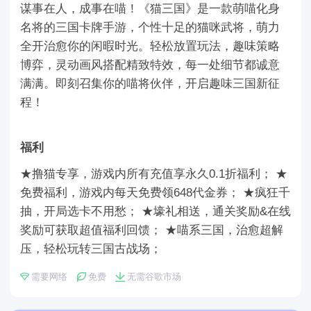
谋事在人，成事在喵！《猫三国》是一款萌喵化身
名将的三国卡牌手游，个性十足的猫咪武将，萌力
全开治愈你的闲暇时光。轻松放置玩法，趣味策略
博弈，灵动画风搭配精致特效，每一处细节都诚意
满满。即刻召集你的喵将伙伴，开启趣味三国新征
程！
福利
★撸猫专享，游戏内所有充值享永久0.1折福利； ★
免费福利，游戏内每天免费领648代金券； ★疯狂千
抽，开局选卡不用愁； ★壕礼相送，通关奖励&在线
奖励可获取超值福利回馈； ★喵系三国，治愈超解
压，轻松玩转三国古战场；
需要网络
免费
无需谷歌市场