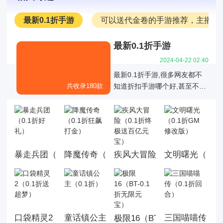
最新0.1折手游
可以送代金卷的手游推荐，主播推
最新0.1折手游
2024-04-22 02:40
最新0.1折手游,很多网友都不
共收录180款
知道折扣手游哪个好,甚至不知
道有哪些是真正的01折折扣手
游，也不知道有哪些0.1折手游
是值得我们去玩的,今天白菜就
为大家带来好玩的0.1折手机游
戏大全,这里面的游戏统统充值
暴走兵团（0.1折好礼）
降魔传奇（0.1折狂飙打金）
文明曙光（0.1
疾风大冒险（0.1折终极送百
都是0.1折，游戏上线就送首
充，而且这几款游戏都是很耐
玩的游戏。玩法丰厚，画面精
美，喜欢就来玩，赶快来下载
体验吧!
口袋精灵2（0.1折送超梦）
童话镇公主（0.1折）
三国喵喵传（0
极限16（BT-0.1折无限元宝