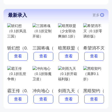
最新录入
更多
斩幻想（0.1折风流三国）
三国将魂（0.1折定制开箱）
暗黑联盟（少女联动爽抽0.1
希望消不灭（0
查看
查看
查看
查看
霸王传（0.1折乱世争锋）
冲向地心（0.1折除魔卫道）
剑雨九天（0.1折开箱福利版
黑暗契约（满屏
查看
查看
查看
查看