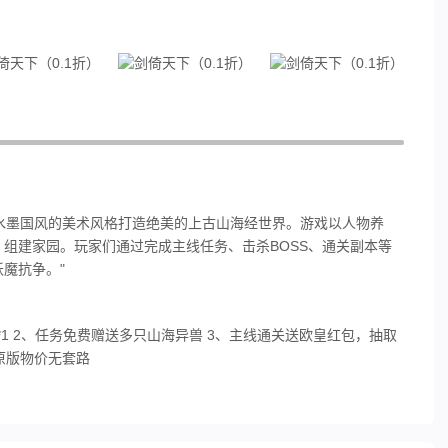
，以水墨国风的美术风格打造绝美的上古山海经世界。游戏以人物养
组建家园。玩家们通过完成主线任务、击杀BOSS、通关副本等
魔抗争。"
之魂*1 2、任务免费赠送多只山海异兽 3、主线通关送欧皇红包，抽取
，原版物价无套路