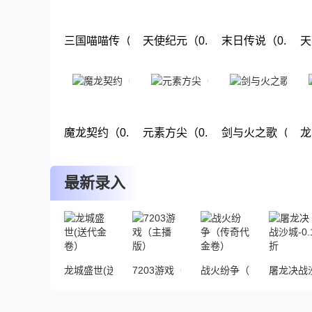
三国喵喵传（0.1折回合）
天使纪元（0.1折过年大麦）
末日传说（0.1折
天
下载
下载
下载
魔龙契约（0.1折）
元素方尖（0.1折送万抽闹元宵）
剑与火之歌（0.1
龙
下载
下载
下载
最新录入
龙城盛世(送代金卷）
7203游戏（主播版）
战火纷争（传奇代金卷）
屠龙决战沙