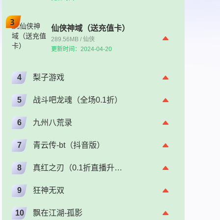
仙侠神域（送充值卡）
289.56MB / 仙侠
更新时间：2024-04-20
4
梨子游戏
5
战斗吧龙魂（全场0.1折）
6
九州八荒录
7
青云传-bt（抖音版）
8
真红之刃（0.1折直播升级版）（奇迹）
9
狂神无双
10
飘在江湖-孤影