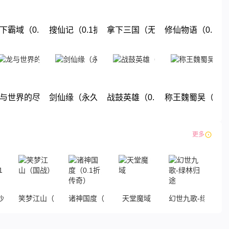
无限福利）
下霸域（0.1折扣版）
搜仙记（0.1折送60万工资）
拿下三国（无限抽奖0.1折）
修仙物语（0.1折
下载
下载
下载
下载
折无限商城）
与世界的尽头(0.1折)
剑仙缘（永久0.1折）
战鼓英雄（0.1折送超赛小队）
称王魏蜀吴（0.
下载
下载
下载
下载
更多
城-0.1折
笑梦江山（国战）
诸神国度（0.1折传奇）
天堂魔域
幻世九歌-绿林归途