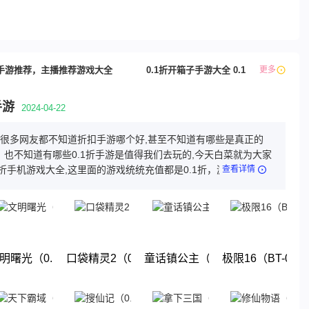
手游推荐，主播推荐游戏大全
0.1折开箱子手游大全 0.1折修仙游戏排
更多
手游
2024-04-22
游,很多网友都不知道折扣手游哪个好,甚至不知道有哪些是真正的
，也不知道有哪些0.1折手游是值得我们去玩的,今天白菜就为大家
1折手机游戏大全,这里面的游戏统统充值都是0.1折，游戏上线就
查看详情
这几款游戏都是很耐玩的游戏。玩法丰厚，画面精美，喜欢就来
体验吧!
1折终极送百亿元宝）
明曙光（0.1折GM修改版）
口袋精灵2（0.1折送超梦）
童话镇公主（0.1折）
极限16（BT-0.
下载
下载
下载
下载