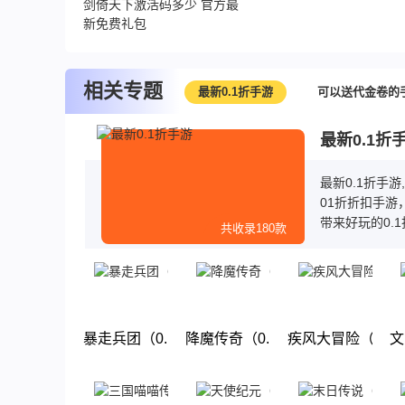
剑倚天下激活码多少 官方最
新免费礼包
相关专题
最新0.1折手游
可以送代金卷的
最新0.1折
最新0.1折手
01折折扣手游
带来好玩的0.
共收录180款
送首充，而且
玩，赶快来下载
暴走兵团（0.1折好礼）
降魔传奇（0.1折狂飙打金）
疾风大冒险（0.
文
下载
下载
下载