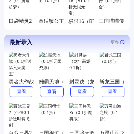
美，喜欢就来玩，赶快来下载
体验吧!
口袋精灵2（0.1折送超梦）
童话镇公主（0.1折）
三国喵喵传（0
极限16（BT-0.1折无限元宝
最新录入
更多
勇者大作战（0.1折送第六天魔王）
雄霸天地（0.1折无限资源）
封灵诀（龙年高爆0.1折）
斩龙三国（0.1
查看
查看
查看
查看
百战三界2（仙侠0.1折送时装飞剑）
三国很忙（0.1折）
三国将无双（0.1折魔将版）
万灵山海之境（