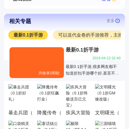
相关专题
更多
最新0.1折手游
可以送代金卷的手游推荐，主播推
最新0.1折手游
2024-04-22 02:40
最新0.1折手游,很多网友都不
共收录180款
知道折扣手游哪个好,甚至不知
道有哪些是真正的01折折扣手
游，也不知道有哪些0.1折手游
是值得我们去玩的,今天白菜就
为大家带来好玩的0.1折手机游
戏大全,这里面的游戏统统充值
暴走兵团（0.1折好礼）
降魔传奇（0.1折狂飙打金）
文明曙光（0.1
疾风大冒险（0.1折终极送百
都是0.1折，游戏上线就送首
充，而且这几款游戏都是很耐
玩的游戏。玩法丰厚，画面精