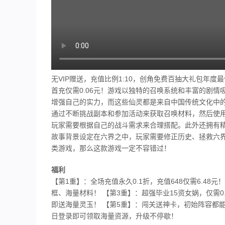
无VIP赠送，充值比例1:10，创角免费百抽大礼包年度
首充仅需0.06元！游戏以独特的召唤系统和丰富的剧
增强自己的实力，而这些仙灵都是来自中国传统文化中
通过不断挑战副本和参加活动来获取召唤材料，然后使
玩家需要根据自己的战斗需求来合理搭配。此外还拥有
故事背景设定在六界之中，玩家需要修正历史、拯救六
类游戏，那么这款游戏一定不容错过！
福利
【第1重】：全场充值永久0.1折，充值648仅需6.4
框、海量材料！ 【第3重】：超强毕业15资女娲，仅需
即送海量灵玉！ 【第5重】：闯关送神卡，初始阵容都
日登录即可领取海量资源，升级不停歇！