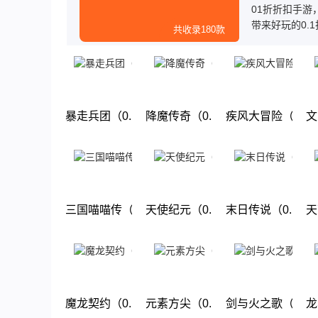
01折折扣手游
带来好玩的0.
共收录180款
送首充，而且
玩，赶快来下载
暴走兵团（0.1折好礼）
降魔传奇（0.1折狂飙打金）
疾风大冒险（0.
文
下载
下载
下载
三国喵喵传（0.1折回合）
天使纪元（0.1折过年大麦）
末日传说（0.1折
天
下载
下载
下载
魔龙契约（0.1折）
元素方尖（0.1折送万抽闹元宵）
剑与火之歌（0.1
龙