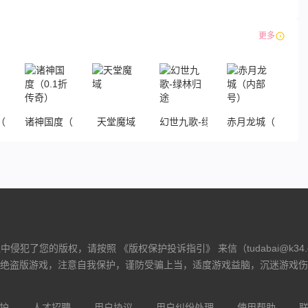
下载
下载
下载
下载
更多
（国战）
诸神国度（0.1折传奇）
天堂魔域
幻世九歌-绿林归途
赤月龙城（内部号
侵犯了您的版权，请按照 《版权保护投诉指引》 来信（tudabai@k34
绝盗版游戏，注意自我保护，谨防受骗上当，适度游戏益脑，沉迷游戏伤
护
人才招聘
用户协议
用户纠纷处理
使用帮助