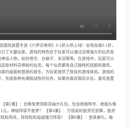
最佳国风放置手游《六界召唤师》0.1折火热上线！全场充值0.1折，
情吸引了大量玩家。游戏的特色在于玩家可以通过召唤强大的仙灵来
的神话人物，如孙悟空、白娘子、关羽等等。在游戏中，玩家可以
用这些材料召唤新的仙灵。每个仙灵都有自己独特的技能和属性，
精美的画面和悠扬的音乐，为玩家提供了极佳的游戏体验。游戏的
界，完成各种充满挑战性的任务，如果你喜欢国风文化、喜欢放置
8元！ 【第2重】：创角免费领取百抽大礼包，包含绝版称号、绝版头像
0.1元，神级阵容不是梦！ 【第4重】：万倍返利投资巨划算，投资
能轻松闯关，轻轻松松组成强力阵容！ 【第6重】：登录豪礼，每