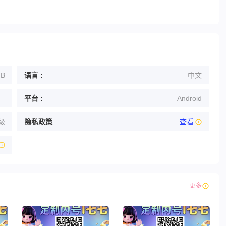
MB
语言 :
中文
平台 :
Android
级
隐私政策
查看
更多