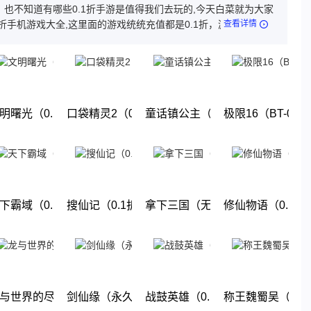
，也不知道有哪些0.1折手游是值得我们去玩的,今天白菜就为大家
1折手机游戏大全,这里面的游戏统统充值都是0.1折，游戏上线就
查看详情
这几款游戏都是很耐玩的游戏。玩法丰厚，画面精美，喜欢就来
体验吧!
1折终极送百亿元宝）
明曙光（0.1折GM修改版）
口袋精灵2（0.1折送超梦）
童话镇公主（0.1折）
极限16（BT-0.
下载
下载
下载
下载
无限福利）
下霸域（0.1折扣版）
搜仙记（0.1折送60万工资）
拿下三国（无限抽奖0.1折）
修仙物语（0.1折
下载
下载
下载
下载
折无限商城）
与世界的尽头(0.1折)
剑仙缘（永久0.1折）
战鼓英雄（0.1折送超赛小队）
称王魏蜀吴（0.