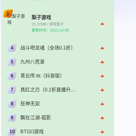
梨子游戏
25.22MB / 游戏盒子
更新时间：2023-10-05
4
战斗吧龙魂（全场0.1折）
5
九州八荒录
6
青云传-bt（抖音版）
7
真红之刃（0.1折直播升级版）（奇迹）
8
狂神无双
9
飘在江湖-孤影
10
BTGO游戏