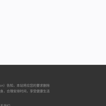
）
.cn）告知，本站将应您的要求删除
身，合理安排时间，享受健康生活
联系我们