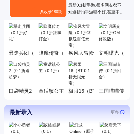
最新0.1折手游,很多网友都不
共收录180款
知道折扣手游哪个好,甚至不知
道有哪些是真正的01折折扣手
游，也不知道有哪些0.1折手游
是值得我们去玩的,今天白菜就
为大家带来好玩的0.1折手机游
戏大全,这里面的游戏统统充值
暴走兵团（0.1折好礼）
降魔传奇（0.1折狂飙打金）
文明曙光（0.1
疾风大冒险（0.1折终极送百
都是0.1折，游戏上线就送首
充，而且这几款游戏都是很耐
玩的游戏。玩法丰厚，画面精
美，喜欢就来玩，赶快来下载
体验吧!
口袋精灵2（0.1折送超梦）
童话镇公主（0.1折）
三国喵喵传（0
极限16（BT-0.1折无限元宝
最新录入
更多