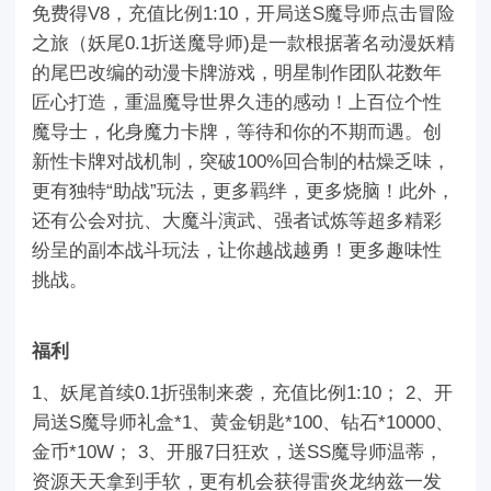
免费得V8，充值比例1:10，开局送S魔导师点击冒险
之旅（妖尾0.1折送魔导师)是一款根据著名动漫妖精
的尾巴改编的动漫卡牌游戏，明星制作团队花数年
匠心打造，重温魔导世界久违的感动！上百位个性
魔导士，化身魔力卡牌，等待和你的不期而遇。创
新性卡牌对战机制，突破100%回合制的枯燥乏味，
更有独特“助战”玩法，更多羁绊，更多烧脑！此外，
还有公会对抗、大魔斗演武、强者试炼等超多精彩
纷呈的副本战斗玩法，让你越战越勇！更多趣味性
挑战。
福利
1、妖尾首续0.1折强制来袭，充值比例1:10； 2、开
局送S魔导师礼盒*1、黄金钥匙*100、钻石*10000、
金币*10W； 3、开服7日狂欢，送SS魔导师温蒂，
资源天天拿到手软，更有机会获得雷炎龙纳兹一发