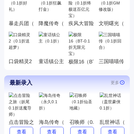
是值得我们去玩的,今天白菜就
为大家带来好玩的0.1折手机游
戏大全,这里面的游戏统统充值
暴走兵团（0.1折好礼）
降魔传奇（0.1折狂飙打金）
文明曙光（0.1
疾风大冒险（0.1折终极送百
都是0.1折，游戏上线就送首
充，而且这几款游戏都是很耐
玩的游戏。玩法丰厚，画面精
美，喜欢就来玩，赶快来下载
体验吧!
口袋精灵2（0.1折送超梦）
童话镇公主（0.1折）
三国喵喵传（0
极限16（BT-0.1折无限元宝
最新录入
更多
点击冒险之旅（妖尾0.1折送魔导师）
海岛传奇（永久0.1折）
召唤师（0.1折仙圣地藏）
乱世神话（盖世
查看
查看
查看
查看