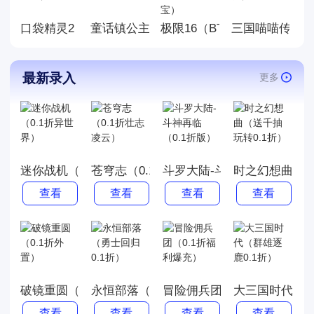
体验吧!
口袋精灵2（0.1折送超梦）
童话镇公主（0.1折）
三国喵喵传（0
极限16（BT-0.1折无限元宝
最新录入
更多
迷你战机（0.1折异世界）
苍穹志（0.1折壮志凌云）
斗罗大陆-斗神再临（0.1折
时之幻想曲（送
查看
查看
查看
查看
破镜重圆（0.1折外置）
永恒部落（勇士回归0.1折）
冒险佣兵团（0.1折福利爆充
大三国时代（群
查看
查看
查看
查看