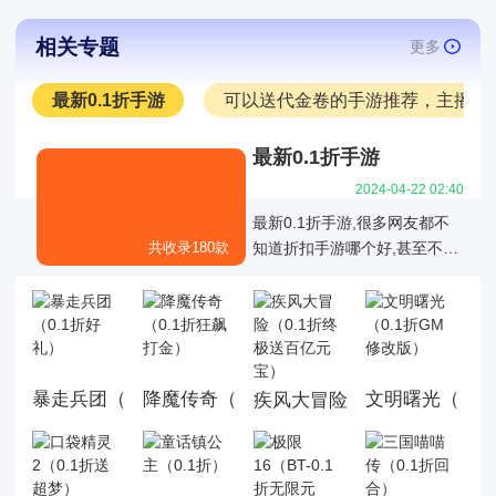
相关专题
更多
最新0.1折手游
可以送代金卷的手游推荐，主播推
最新0.1折手游
2024-04-22 02:40
最新0.1折手游,很多网友都不
共收录180款
知道折扣手游哪个好,甚至不知
道有哪些是真正的01折折扣手
游，也不知道有哪些0.1折手游
是值得我们去玩的,今天白菜就
为大家带来好玩的0.1折手机游
戏大全,这里面的游戏统统充值
暴走兵团（0.1折好礼）
降魔传奇（0.1折狂飙打金）
文明曙光（0.1
疾风大冒险（0.1折终极送百
都是0.1折，游戏上线就送首
充，而且这几款游戏都是很耐
玩的游戏。玩法丰厚，画面精
美，喜欢就来玩，赶快来下载