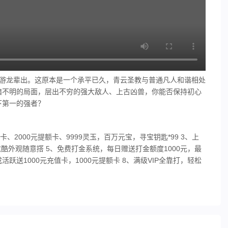
乱，游龙辈出。这原本是一个承平已久，青云圣教与普通凡人和谐相处
暗不明的局面，层出不穷的强大敌人、上古凶兽，你能否保持初心
下第一的强者？
卡、2000元提额卡、9999灵玉，百万元宝，寻宝钥匙*99 3、上
酷外观随意撘 5、免费打金系统，每日赠送打金额度1000元，最
活跃送1000元充值卡，1000元提额卡 8、满级VIP全靠打，轻松