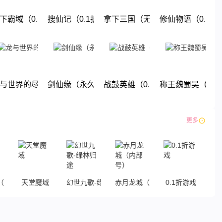
无限福利）
下霸域（0.1折扣版）
搜仙记（0.1折送60万工资）
拿下三国（无限抽奖0.1折）
修仙物语（0.1折
下载
下载
下载
下载
折无限商城）
与世界的尽头(0.1折)
剑仙缘（永久0.1折）
战鼓英雄（0.1折送超赛小队）
称王魏蜀吴（0.
下载
下载
下载
下载
更多
0.1折传奇）
天堂魔域
幻世九歌-绿林归途
赤月龙城（内部号）
0.1折游戏