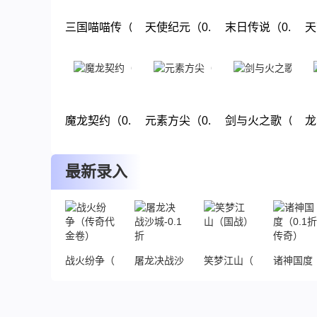
三国喵喵传（0.1折回合）
天使纪元（0.1折过年大麦）
末日传说（0.1折
天
下载
下载
下载
魔龙契约（0.1折）
元素方尖（0.1折送万抽闹元宵）
剑与火之歌（0.1
龙
下载
下载
下载
最新录入
战火纷争（传奇代金卷）
屠龙决战沙城-0.1折
笑梦江山（国战）
诸神国度（