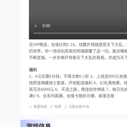
无VIP赠送，充值比例1:10，炫酷外观随意撘天下大
的世界，但一场突如其来的阴谋颠覆了这一切。面对晦
不断变强，一步步揭开导致天下大乱的真相，并成为天
福利
1、6元仅需6分钱，不限次数0.1折 2、上线送900元充值
线即送神藏骑士套装，开始配送福利 4、幻化满地爆，炫
高可达6000元 6、天选之路，赠送创世神装 7、每日完成
满V 9、全系列高爆，充值卡随处可爆，掉落无限
需要网络
免费
无需谷歌市场
游戏信息