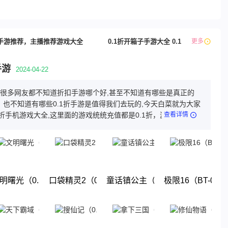
手游推荐，主播推荐游戏大全
0.1折开箱子手游大全 0.1折修仙游戏排
更多
手游
2024-04-22
游,很多网友都不知道折扣手游哪个好,甚至不知道有哪些是真正的
，也不知道有哪些0.1折手游是值得我们去玩的,今天白菜就为大家
1折手机游戏大全,这里面的游戏统统充值都是0.1折，游戏上线就
查看详情
这几款游戏都是很耐玩的游戏。玩法丰厚，画面精美，喜欢就来
体验吧!
1折终极送百亿元宝）
明曙光（0.1折GM修改版）
口袋精灵2（0.1折送超梦）
童话镇公主（0.1折）
极限16（BT-0.
下载
下载
下载
下载