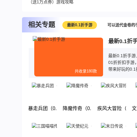
（送1万点券）游戏攻略
相关专题
最新0.1折手游
可以送代金卷的
最新0.1折
最新0.1折手
01折折扣手游
带来好玩的0.
共收录180款
送首充，而且
玩，赶快来下载
暴走兵团（0.1折好礼）
降魔传奇（0.1折狂飙打金）
疾风大冒险（0.
文
下载
下载
下载