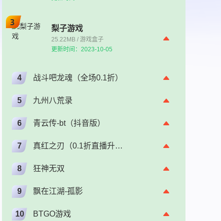
梨子游戏
25.22MB / 游戏盒子
更新时间：2023-10-05
4
战斗吧龙魂（全场0.1折）
5
九州八荒录
6
青云传-bt（抖音版）
7
真红之刃（0.1折直播升级版）（奇迹）
8
狂神无双
9
飘在江湖-孤影
10
BTGO游戏