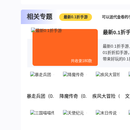
相关专题
最新0.1折手游
可以送代金卷的
最新0.1折
最新0.1折手
01折折扣手游
带来好玩的0.
共收录180款
送首充，而且
玩，赶快来下载
暴走兵团（0.1折好礼）
降魔传奇（0.1折狂飙打金）
疾风大冒险（0.
文
下载
下载
下载