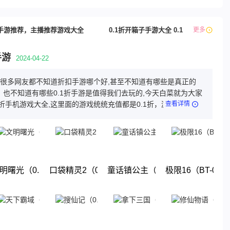
手游推荐，主播推荐游戏大全
0.1折开箱子手游大全 0.1折修仙游戏排
更多
手游
2024-04-22
游,很多网友都不知道折扣手游哪个好,甚至不知道有哪些是真正的
，也不知道有哪些0.1折手游是值得我们去玩的,今天白菜就为大家
1折手机游戏大全,这里面的游戏统统充值都是0.1折，游戏上线就
查看详情
这几款游戏都是很耐玩的游戏。玩法丰厚，画面精美，喜欢就来
体验吧!
1折终极送百亿元宝）
明曙光（0.1折GM修改版）
口袋精灵2（0.1折送超梦）
童话镇公主（0.1折）
极限16（BT-0.
下载
下载
下载
下载