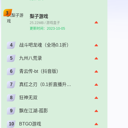
梨子游戏
25.22MB / 游戏盒子
更新时间：2023-10-05
4
战斗吧龙魂（全场0.1折）
5
九州八荒录
6
青云传-bt（抖音版）
7
真红之刃（0.1折直播升级版）（奇迹）
8
狂神无双
9
飘在江湖-孤影
10
BTGO游戏