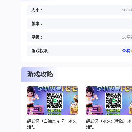
大小 :
488
版本 :
星级 :
10星
游戏权限
查看
游戏攻略
醉武侠（白嫖真充卡）永久
醉武侠（永久买断版）永
活动
活动