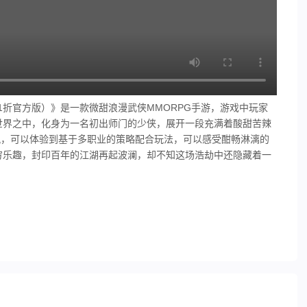
0.1折官方版）》是一款微甜浪漫武侠MMORPG手游，游戏中玩家
世界之中，化身为一名初出师门的少侠，展开一段充满着酸甜苦辣
风，可以体验到基于多职业的策略配合玩法，可以感受酣畅淋漓的
穷乐趣，封印百年的江湖再起波澜，却不知这场浩劫中还隐藏着一