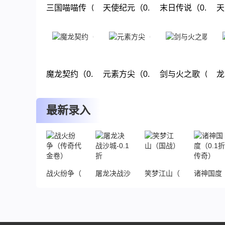
三国喵喵传（0.1折回合）
天使纪元（0.1折过年大麦）
末日传说（0.1折
天
下载
下载
下载
魔龙契约（0.1折）
元素方尖（0.1折送万抽闹元宵）
剑与火之歌（0.1
龙
下载
下载
下载
最新录入
战火纷争（传奇代金卷）
屠龙决战沙城-0.1折
笑梦江山（国战）
诸神国度（