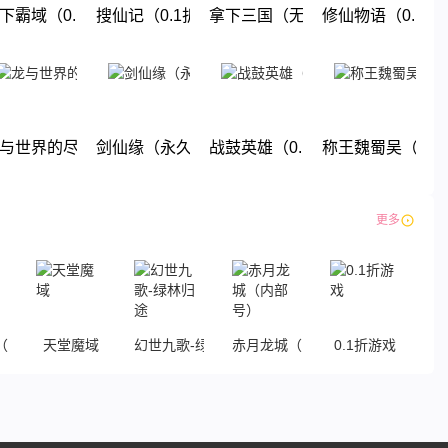
无限福利）
下霸域（0.1折扣版）
搜仙记（0.1折送60万工资）
拿下三国（无限抽奖0.1折）
修仙物语（0.1折
下载
下载
下载
下载
折无限商城）
与世界的尽头(0.1折)
剑仙缘（永久0.1折）
战鼓英雄（0.1折送超赛小队）
称王魏蜀吴（0.
下载
下载
下载
下载
更多
0.1折传奇）
天堂魔域
幻世九歌-绿林归途
赤月龙城（内部号）
0.1折游戏