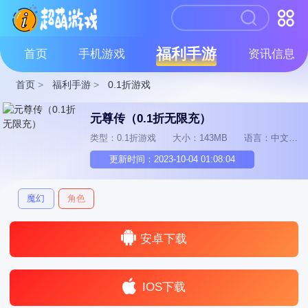
福利手游
首页
手机游戏
资讯信息
首页
>
福利手游
>
0.1折游戏
元尊传（0.1折无限充）
类型：0.1折游戏
大小：143MB
语言：中文
更新时间：2023-10-04 01:08:04
魔幻
角色
安卓下载
IOS下载