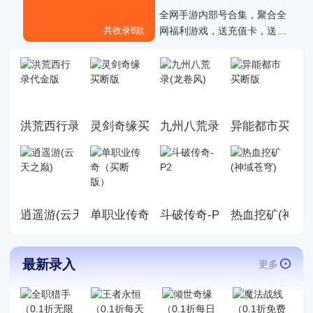
买断游戏
全网手游内部号合集，聚合全
共收录8款
网福利游戏，送充值卡，送代
金卷，买断版，MG游戏后台直
接送等专服游戏大全，为玩家
提供仙侠传奇回合二次元等多
种类型的游戏选择，让玩家们
更省钱就能得到游戏的快乐！
洪荒西行录代金版
灵剑奇缘买断版
九州八荒录(龙卷风)
异能都市买断
逍遥游(云天之巅)
单职业传奇（买断版）
斗破传奇-P2
热血挖矿(神域
最新录入
更多