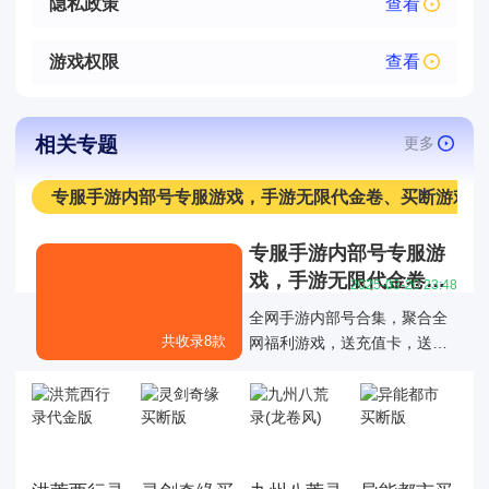
隐私政策
查看
游戏权限
查看
相关专题
更多
专服手游内部号专服游戏，手游无限代金卷、买断游戏
专服手游内部号专服游
戏，手游无限代金卷、
2025-03-20 23:48
买断游戏
全网手游内部号合集，聚合全
共收录8款
网福利游戏，送充值卡，送代
金卷，买断版，MG游戏后台直
接送等专服游戏大全，为玩家
提供仙侠传奇回合二次元等多
种类型的游戏选择，让玩家们
更省钱就能得到游戏的快乐！