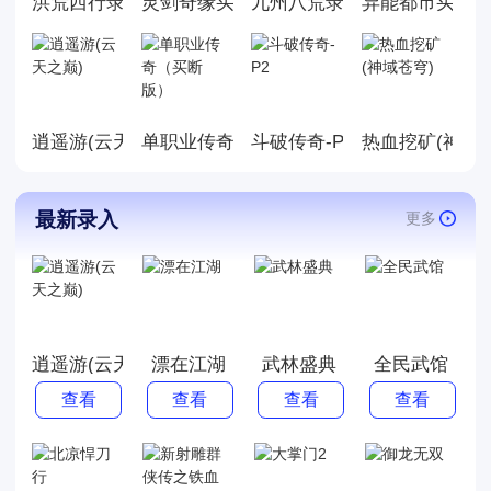
洪荒西行录代金版
灵剑奇缘买断版
九州八荒录(龙卷风)
异能都市买断
逍遥游(云天之巅)
单职业传奇（买断版）
斗破传奇-P2
热血挖矿(神域
最新录入
更多
逍遥游(云天之巅)
漂在江湖
武林盛典
全民武馆
查看
查看
查看
查看