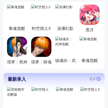
激，并且也是能够发泄心中的
不快吧，现在市面上是有很多
的类型的格斗的游戏，这些游
戏一般都是一些格斗的游戏，
其实是非常的有趣，也是相当
拳魂觉醒
时空猎人3
深渊幻影
的刺激的，游戏中是有一些不
黑月
同的场景都是能够去进行体验
的，我们也是能够去刺激的进
行对战的，小编现在就是收集
了一些有意思的格斗游戏，相
信你们一定会喜欢的。
镇魂街：武神觉醒
拳魂觉醒
境界：死神激斗
境界：斩魂之刃
最新录入
更多