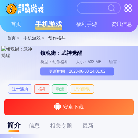
手机游戏
首页
福利手游
资讯信息
首页
>
手机游戏
>
动作格斗
镇魂街：武神觉醒
类型：动作格斗
大小：533 MB
语言：
更新时间：2023-06-30 14:01:02
送十连抽
格斗
动漫
折扣游戏
安卓下载
简介
信息
相关专题
最新