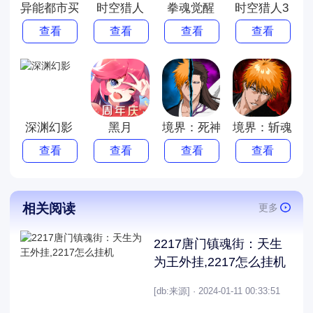
异能都市买断版
时空猎人
拳魂觉醒
时空猎人3
查看
查看
查看
查看
深渊幻影
黑月
境界：死神激斗
境界：斩魂之
查看
查看
查看
查看
相关阅读
更多
2217唐门镇魂街：天生
为王外挂,2217怎么挂机
[db:来源] · 2024-01-11 00:33:51