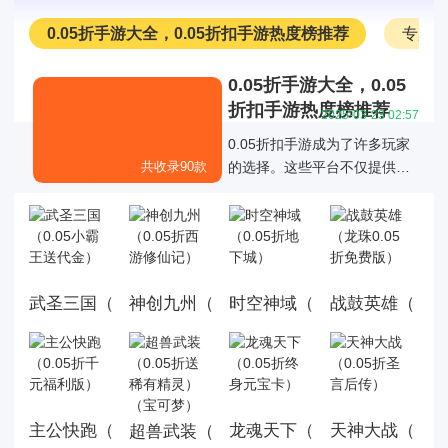
0.05折手游大全，0.05折扣手游热度榜推荐
专服
0.05折手游大全，0.05
折扣手游热度榜推荐
2025-03-23 02:57
0.05折扣手游成为了许多玩家
共收录90款
的选择。这些平台不仅提供了
丰富的游戏折扣资源，还通过
各种折扣福利活动优化了玩家
的游戏体验，0.05折扣手游成
为了许多玩家的选择。
武圣三国（0.05小霸王送代金）
神创九州（0.05折西游修仙记）
时空神域（0.05折地下城）
战鼓英雄（龙珠0
主公快跑（0.05折千元福利版）
龙魂天下（0.05折终身元宝
天神大战（0.0
超兽武装（0.05折送稀有精灵）（宝可梦