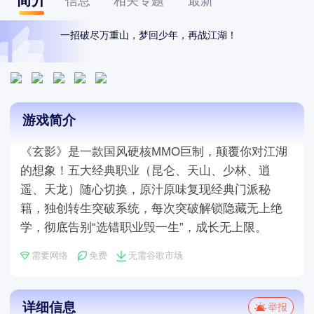
信息
相关专题
最新
一招破尽万重山，梦回少年，再战江湖！
游戏简介
《玄影》是一款国风硬核MMO巨制，颠覆你对江湖
的想象！五大经典职业（昆仑、天山、少林、逍
遥、天龙）随心切换，原汁原味复现经典门派秘
籍，独创转生突破系统，每次突破解锁隐藏无上绝
学，彻底告别“选错职业毁一生”，成长无上限。
需要网络
免费
无需谷歌市场
详细信息
举报