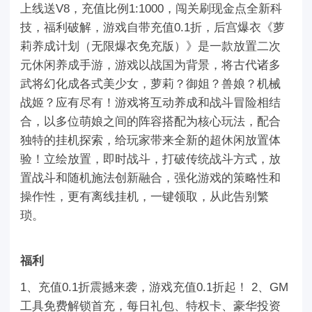
上线送V8，充值比例1:1000，闯关刷现金点全新科
技，福利破解，游戏自带充值0.1折，后宫爆衣《萝
莉养成计划（无限爆衣免充版）》是一款放置二次
元休闲养成手游，游戏以战国为背景，将古代诸多
武将幻化成各式美少女，萝莉？御姐？兽娘？机械
战姬？应有尽有！游戏将互动养成和战斗冒险相结
合，以多位萌娘之间的阵容搭配为核心玩法，配合
独特的挂机探索，给玩家带来全新的超休闲放置体
验！立绘放置，即时战斗，打破传统战斗方式，放
置战斗和随机施法创新融合，强化游戏的策略性和
操作性，更有离线挂机，一键领取，从此告别繁
琐。
福利
1、充值0.1折震撼来袭，游戏充值0.1折起！ 2、GM
工具免费解锁首充，每日礼包、特权卡、豪华投资