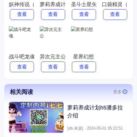
妖神传说（0.1折忍者风暴）（火影）
萝莉养成计划（无限爆衣免充版）
圣斗士星矢：正义传说
口袋精灵（1
查看
查看
查看
查看
战斗吧龙魂
异次元主公
星界幻想
查看
查看
查看
相关阅读
更多
萝莉养成计划h5潘多拉
介绍
[db:来源] · 2024-05-01 05:22:51