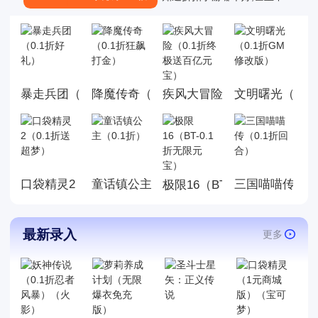
道有哪些是真正的01折折扣手
游，也不知道有哪些0.1折手游
是值得我们去玩的,今天白菜就
为大家带来好玩的0.1折手机游
戏大全,这里面的游戏统统充值
暴走兵团（0.1折好礼）
降魔传奇（0.1折狂飙打金）
文明曙光（0.1
疾风大冒险（0.1折终极送百
都是0.1折，游戏上线就送首
充，而且这几款游戏都是很耐
玩的游戏。玩法丰厚，画面精
美，喜欢就来玩，赶快来下载
体验吧!
口袋精灵2（0.1折送超梦）
童话镇公主（0.1折）
三国喵喵传（0
极限16（BT-0.1折无限元宝
最新录入
更多