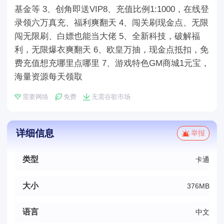
基金等 3、创角即送VIP8、充值比例1:1000，在线登
录领六万真充、福利爽翻天 4、闯关刷现金点、无限
闯无限刷、白嫖也能当大佬 5、全新科技，破解福
利，无限爆衣爽翻天 6、欧皇万抽，现金点抵扣，免
费充值想充哪里点哪里 7、游戏特色GM商城1元宝，
海量资源每天领取
需要网络
免费
无需谷歌市场
详细信息
举报
类型
卡通
大小
376MB
语言
中文