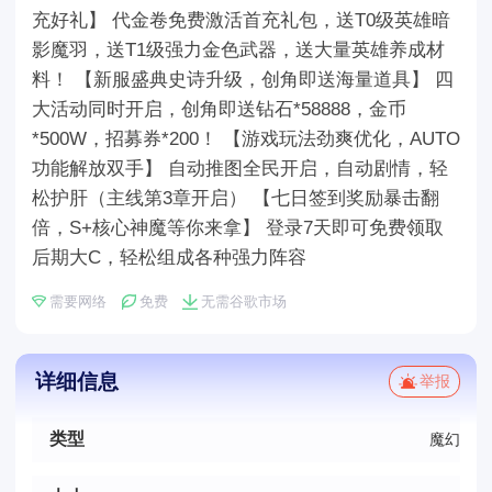
充好礼】 代金卷免费激活首充礼包，送T0级英雄暗
影魔羽，送T1级强力金色武器，送大量英雄养成材
料！ 【新服盛典史诗升级，创角即送海量道具】 四
大活动同时开启，创角即送钻石*58888，金币
*500W，招募券*200！ 【游戏玩法劲爽优化，AUTO
功能解放双手】 自动推图全民开启，自动剧情，轻
松护肝（主线第3章开启） 【七日签到奖励暴击翻
倍，S+核心神魔等你来拿】 登录7天即可免费领取
后期大C，轻松组成各种强力阵容
需要网络
免费
无需谷歌市场
详细信息
举报
类型
魔幻