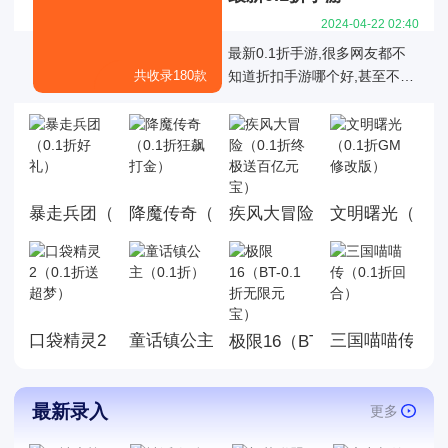
2024-04-22 02:40
最新0.1折手游,很多网友都不
共收录180款
知道折扣手游哪个好,甚至不知
道有哪些是真正的01折折扣手
游，也不知道有哪些0.1折手游
是值得我们去玩的,今天白菜就
为大家带来好玩的0.1折手机游
戏大全,这里面的游戏统统充值
暴走兵团（0.1折好礼）
降魔传奇（0.1折狂飙打金）
文明曙光（0.1
疾风大冒险（0.1折终极送百
都是0.1折，游戏上线就送首
充，而且这几款游戏都是很耐
玩的游戏。玩法丰厚，画面精
美，喜欢就来玩，赶快来下载
体验吧!
口袋精灵2（0.1折送超梦）
童话镇公主（0.1折）
三国喵喵传（0
极限16（BT-0.1折无限元宝
最新录入
更多