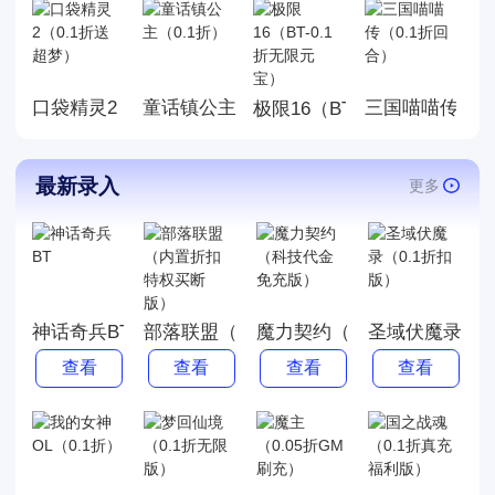
玩的游戏。玩法丰厚，画面精
美，喜欢就来玩，赶快来下载
体验吧!
口袋精灵2（0.1折送超梦）
童话镇公主（0.1折）
三国喵喵传（0
极限16（BT-0.1折无限元宝
最新录入
更多
神话奇兵BT
部落联盟（内置折扣特权买断版）
魔力契约（科技代金免充版
圣域伏魔录（0
查看
查看
查看
查看