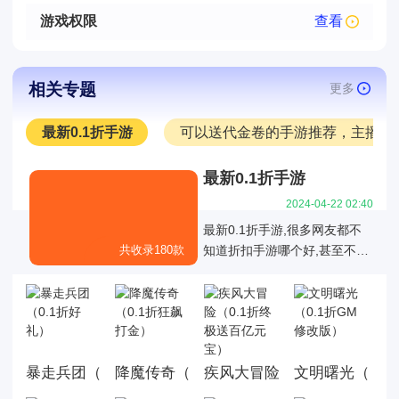
游戏权限
查看
相关专题
更多
最新0.1折手游
可以送代金卷的手游推荐，主播推
最新0.1折手游
2024-04-22 02:40
最新0.1折手游,很多网友都不
共收录180款
知道折扣手游哪个好,甚至不知
道有哪些是真正的01折折扣手
游，也不知道有哪些0.1折手游
是值得我们去玩的,今天白菜就
为大家带来好玩的0.1折手机游
戏大全,这里面的游戏统统充值
暴走兵团（0.1折好礼）
降魔传奇（0.1折狂飙打金）
文明曙光（0.1
疾风大冒险（0.1折终极送百
都是0.1折，游戏上线就送首
充，而且这几款游戏都是很耐