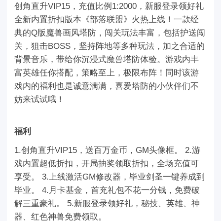
创角直升VIP15，充值比例1:2000，新服登录领好礼
全新内置折扣版本《部落联盟》火热上线！一款经
典的Q版魔兽画风塔防，闯关玩法丰富，包括护送闯
关，狙击BOSS，坚持阵地等多种玩法，加之合适的
背景音乐，带给你沉浸式魔兽塔防体验。游戏内丰
富英雄任你搭配，策略至上，极限布阵！同时该游
戏内的福利也是诚意满满，喜爱塔防的小伙伴们不
妨来试试哦！
福利
1.创角直升VIP15，送百万金币，GM头像框。 2.游
戏内置超低折扣，开局抽奖领取折扣，全场充值可
享受。 3.上线激活GM修改器，毕业剑圣一键养成到
毕业。 4.月卡基金，首充礼包不花一分钱，免费破
解三重豪礼。 5.新服登录领好礼，秘技、英雄、神
器、红色神兽免费领取。