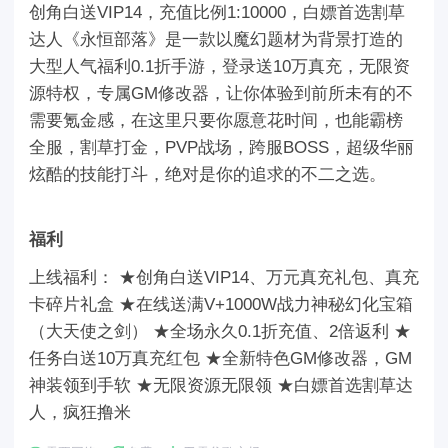
创角白送VIP14，充值比例1:10000，白嫖首选割草
达人《永恒部落》是一款以魔幻题材为背景打造的
大型人气福利0.1折手游，登录送10万真充，无限资
源特权，专属GM修改器，让你体验到前所未有的不
需要氪金感，在这里只要你愿意花时间，也能霸榜
全服，割草打金，PVP战场，跨服BOSS，超级华丽
炫酷的技能打斗，绝对是你的追求的不二之选。
福利
上线福利： ★创角白送VIP14、万元真充礼包、真充
卡碎片礼盒 ★在线送满V+1000W战力神秘幻化宝箱
（大天使之剑） ★全场永久0.1折充值、2倍返利 ★
任务白送10万真充红包 ★全新特色GM修改器，GM
神装领到手软 ★无限资源无限领 ★白嫖首选割草达
人，疯狂撸米