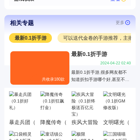
相关专题
更多
最新0.1折手游
可以送代金卷的手游推荐，主播推
最新0.1折手游
2024-04-22 02:40
最新0.1折手游,很多网友都不
共收录180款
知道折扣手游哪个好,甚至不知
道有哪些是真正的01折折扣手
游，也不知道有哪些0.1折手游
是值得我们去玩的,今天白菜就
为大家带来好玩的0.1折手机游
戏大全,这里面的游戏统统充值
暴走兵团（0.1折好礼）
降魔传奇（0.1折狂飙打金）
文明曙光（0.1
疾风大冒险（0.1折终极送百
都是0.1折，游戏上线就送首
充，而且这几款游戏都是很耐
玩的游戏。玩法丰厚，画面精