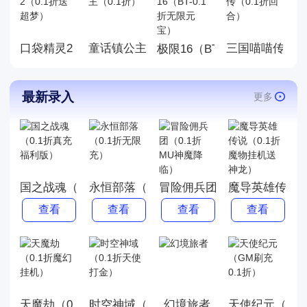
美，喜欢就来玩，赶快来下载
体验吧!
口袋精灵2（0.1折送超梦）
童话镇公主（0.1折）
三国喵喵传（0
极限16（BT-0.1折无限元宝
最新录入
更多
国之战魂（0.1折真充福利版）
永恒部落（0.1折无限充）
冒险佣兵团（0.1折MU神魔
魔导英雄传说（
查看
查看
查看
查看
天魔劫（0.1折魔幻挂机）
时空神域（0.1折天使打金）
幻境旅者
天使纪元（GM