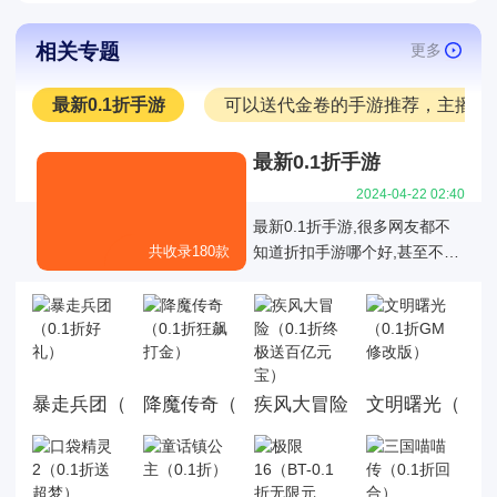
相关专题
更多
最新0.1折手游
可以送代金卷的手游推荐，主播推
最新0.1折手游
2024-04-22 02:40
最新0.1折手游,很多网友都不
共收录180款
知道折扣手游哪个好,甚至不知
道有哪些是真正的01折折扣手
游，也不知道有哪些0.1折手游
是值得我们去玩的,今天白菜就
为大家带来好玩的0.1折手机游
戏大全,这里面的游戏统统充值
暴走兵团（0.1折好礼）
降魔传奇（0.1折狂飙打金）
文明曙光（0.1
疾风大冒险（0.1折终极送百
都是0.1折，游戏上线就送首
充，而且这几款游戏都是很耐
玩的游戏。玩法丰厚，画面精
美，喜欢就来玩，赶快来下载