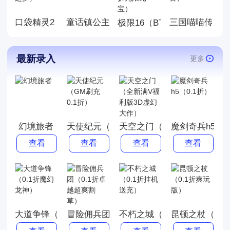
体验吧!
口袋精灵2（0.1折送超梦）
童话镇公主（0.1折）
三国喵喵传（0
极限16（BT-0.1折无限元宝
最新录入
更多
幻境旅者
天使纪元（GM刷充0.1折）
天空之门（全新满V福利版3
魔剑奇兵h5（0
查看
查看
查看
查看
大道争锋（0.1折魔幻龙神）
冒险佣兵团（0.1折卓越超爽割草）
不朽之城（0.1折挂机送充）
昆顿之杖（0.