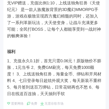
无VIP赠送，充值比例1:10，上线送独角狂兽《天使
纪元》 是一款人族魔族背景的3D魔幻MMORPG手
游，游戏在极致呈现西方魔幻精髓的同时，还加入
了一系列革新玩法，大天使变身，让战斗充满更多
可能；全民打BOSS，让每个人都能享受到一战封神
的畅爽体验！
福利
1、充值永久0.1折，首充只需0.06元！原版物价不膨
胀，1元当爷 2、免费GM刷充，每天免费1000额
度！ 3、上线送独角狂兽，海量金币、绑钻和开局材
料 4、七日登录每日超炫外观大奖，每天新装不重样
5、每月签到送百万绑钻，日常花销再也不愁 6、每
日在线送百连抽，天天抽到手软
需要网络
免费
无需谷歌市场