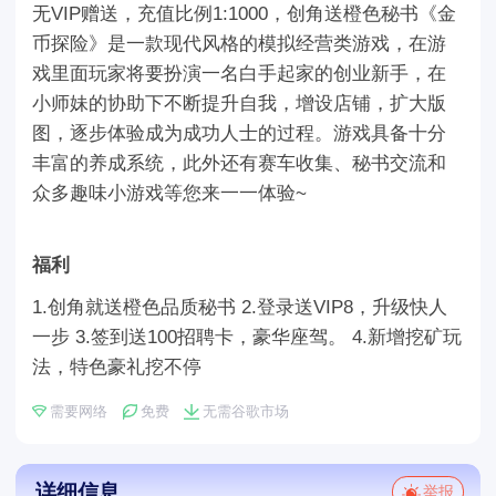
无VIP赠送，充值比例1:1000，创角送橙色秘书《金
币探险》是一款现代风格的模拟经营类游戏，在游
戏里面玩家将要扮演一名白手起家的创业新手，在
小师妹的协助下不断提升自我，增设店铺，扩大版
图，逐步体验成为成功人士的过程。游戏具备十分
丰富的养成系统，此外还有赛车收集、秘书交流和
众多趣味小游戏等您来一一体验~
福利
1.创角就送橙色品质秘书 2.登录送VIP8，升级快人
一步 3.签到送100招聘卡，豪华座驾。 4.新增挖矿玩
法，特色豪礼挖不停
需要网络
免费
无需谷歌市场
详细信息
举报