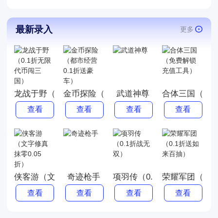
最新录入
更多
龙战于野（0.1折无限代币闯三国）
金币探险（都市经营0.1折送豪车）
武道神尊
合体三国（免
查看
查看
查看
查看
侠客游（文字修真抹零0.05折）
奇迹枪手
项羽传（0.1折战无双）
荣耀军团（0.
查看
查看
查看
查看