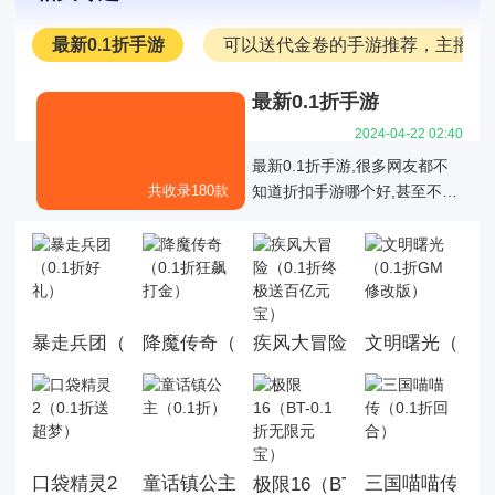
最新0.1折手游
可以送代金卷的手游推荐，主播推
最新0.1折手游
2024-04-22 02:40
最新0.1折手游,很多网友都不
共收录180款
知道折扣手游哪个好,甚至不知
道有哪些是真正的01折折扣手
游，也不知道有哪些0.1折手游
是值得我们去玩的,今天白菜就
为大家带来好玩的0.1折手机游
戏大全,这里面的游戏统统充值
暴走兵团（0.1折好礼）
降魔传奇（0.1折狂飙打金）
文明曙光（0.1
疾风大冒险（0.1折终极送百
都是0.1折，游戏上线就送首
充，而且这几款游戏都是很耐
玩的游戏。玩法丰厚，画面精
美，喜欢就来玩，赶快来下载
体验吧!
口袋精灵2（0.1折送超梦）
童话镇公主（0.1折）
三国喵喵传（0
极限16（BT-0.1折无限元宝