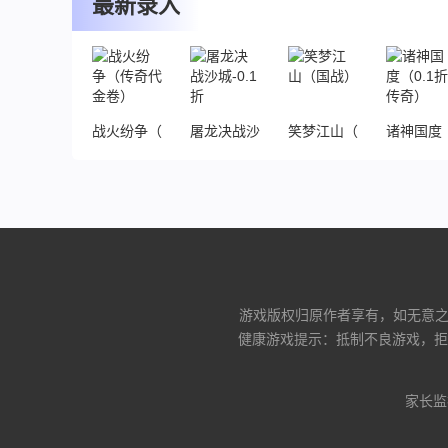
最新录入
战火纷争（传奇代金卷）
屠龙决战沙城-0.1折
笑梦江山（国战）
诸神国度（
游戏版权归原作者享有，如无意之中
健康游戏提示：抵制不良游戏，拒
家长监