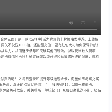
值器《合体三国》是一款以封神神话为背景的卡牌策略类手游。上线解
闯关不仅送1000抽，还能领充值！更有红包大礼为你保驾护航！
心战斗力，从而逐步参与和突破其他的玩法。游戏玩法融入爬塔、
策略卡牌情怀再续！通过玩游戏能获得经营策略思维的锻炼，体验
付费活动！ 2.每日登录和提升等级送现金卡，海量仙玉与累充奖
率极高，真正的欧皇就是你！ 4.上线送VIP12、100元充值卡、
费觉醒金色孙悟空，关关秒杀，单核起飞！ 6.每日豪礼送不断，极品