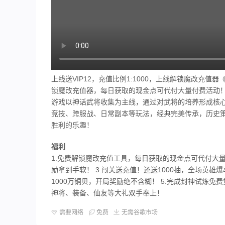
上线送VIP12，充值比例1:1000，上线解锁魔改充
锁魔改充值器，每日获取的现金点可代付大量付费活动！
游戏以神话武将收集为主线，通过对武将的培养形成核
竞技、跨服战、日常副本等玩法，经典完美传承，历史
胜利的乐趣！
福利
1.免费解锁魔改充值工具，每日获取的现金点可代付大量
励拿到手软！ 3.闯关送充值！还送1000抽，全场英雄爆
1000万铜贝，开局奖励绝不含糊！ 5.完成封神试炼免
神将、装备、仙友等大礼双手奉上！
需要网络
免费
无需谷歌市场