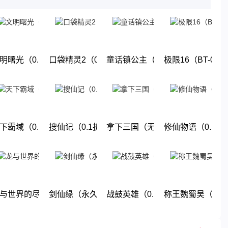
这几款游戏都是很耐玩的游戏。玩法丰厚，画面精美，喜欢就来
体验吧!
1折终极送百亿元宝）
明曙光（0.1折GM修改版）
口袋精灵2（0.1折送超梦）
童话镇公主（0.1折）
极限16（BT-0.
下载
下载
下载
下载
无限福利）
下霸域（0.1折扣版）
搜仙记（0.1折送60万工资）
拿下三国（无限抽奖0.1折）
修仙物语（0.1折
下载
下载
下载
下载
折无限商城）
与世界的尽头(0.1折)
剑仙缘（永久0.1折）
战鼓英雄（0.1折送超赛小队）
称王魏蜀吴（0.
下载
下载
下载
下载