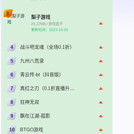
梨子游戏
25.22MB / 游戏盒子
更新时间：2023-10-05
4
战斗吧龙魂（全场0.1折）
5
九州八荒录
6
青云传-bt（抖音版）
7
真红之刃（0.1折直播升级版）（奇迹）
8
狂神无双
9
飘在江湖-孤影
10
BTGO游戏