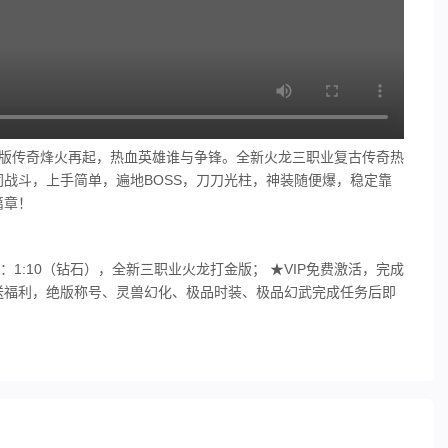
打金版传奇烽火再起，热血英雄谁与争锋。全新火龙三职业复古传奇热
战斗，上手简单，遍地BOSS，刀刀光柱，神装随便爆，稳定靠
篇章！
：1:10（钻石），全新三职业火龙打金版； ★VIP免费激活，完成
之路送福利，绝版称号、灵兽幻化、极品时装、极品幻武完成任务后即