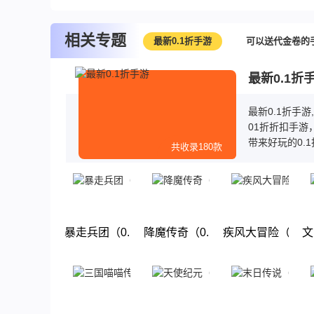
相关专题
最新0.1折手游
可以送代金卷的
最新0.1折
最新0.1折手
01折折扣手游
带来好玩的0.
共收录180款
送首充，而且
玩，赶快来下载
暴走兵团（0.1折好礼）
降魔传奇（0.1折狂飙打金）
疾风大冒险（0.
文
下载
下载
下载