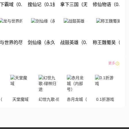
无限福利）
下霸域（0.1折扣版）
搜仙记（0.1折送60万工资）
拿下三国（无限抽奖0.1折）
修仙物语（0.1折
下载
下载
下载
下载
折无限商城）
与世界的尽头(0.1折)
剑仙缘（永久0.1折）
战鼓英雄（0.1折送超赛小队）
称王魏蜀吴（0.
下载
下载
下载
下载
更多
0.1折传奇）
天堂魔域
幻世九歌-绿林归途
赤月龙城（内部号）
0.1折游戏