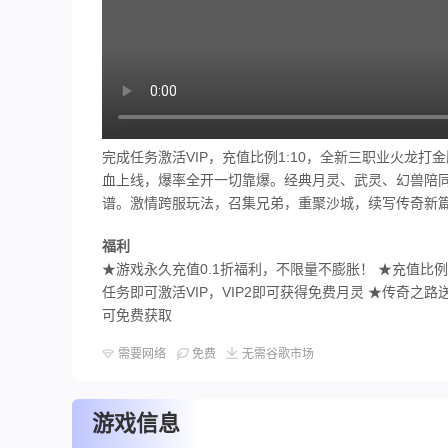
完成任务激活VIP，充值比例1:10，全新三职业火龙
血上线，爆率全开一切靠爆。经典月灵、武灵、幻兽陪同
谱。激情跨服玩法，召集兄弟，重聚沙城，续写传奇新
福利
★游戏永久充值0.1折福利，不限量不膨胀！ ★充值比例
任务即可激活VIP，VIP2即可获得免费月灵 ★传奇
可免费获取
需要网络
免费
无需谷歌市场
游戏信息