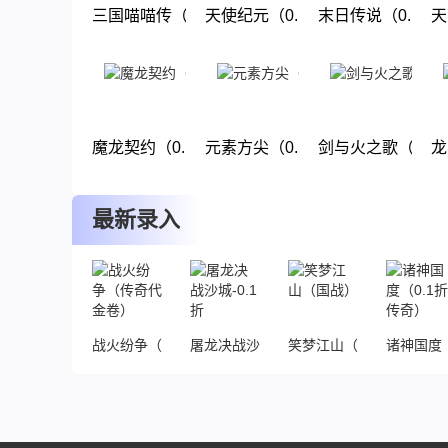
三国喵喵传（0.1折回合）
天使纪元（0.1折过年大麦）
末日传说（0.1折
天
下载
下载
下载
魔龙契约（0.1折）
元素方尖（0.1折送万抽闹元宵）
剑与火之歌（0.1
龙
下载
下载
下载
最新录入
战火纷争（传奇代金卷）
屠龙决战沙城-0.1折
笑梦江山（国战）
诸神国度（