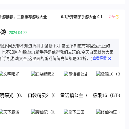
手游推荐，主播推荐游戏大全
0.1折开箱子手游大全 0.1折修仙游戏排
更多
手游
2024-04-22
游,很多网友都不知道折扣手游哪个好,甚至不知道有哪些是真正的
，也不知道有哪些0.1折手游是值得我们去玩的,今天白菜就为大家
1折手机游戏大全,这里面的游戏统统充值都是0.1折，游戏上线就
查看详情
这几款游戏都是很耐玩的游戏。玩法丰厚，画面精美，喜欢就来
体验吧!
1折终极送百亿元宝）
明曙光（0.1折GM修改版）
口袋精灵2（0.1折送超梦）
童话镇公主（0.1折）
极限16（BT-0.
下载
下载
下载
下载