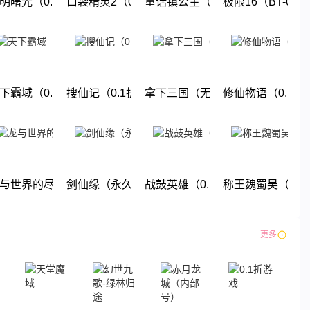
1折终极送百亿元宝）
明曙光（0.1折GM修改版）
口袋精灵2（0.1折送超梦）
童话镇公主（0.1折）
极限16（BT-0.
下载
下载
下载
下载
无限福利）
下霸域（0.1折扣版）
搜仙记（0.1折送60万工资）
拿下三国（无限抽奖0.1折）
修仙物语（0.1折
下载
下载
下载
下载
折无限商城）
与世界的尽头(0.1折)
剑仙缘（永久0.1折）
战鼓英雄（0.1折送超赛小队）
称王魏蜀吴（0.
下载
下载
下载
下载
更多