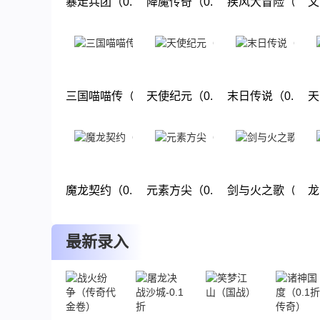
暴走兵团（0.1折好礼）
降魔传奇（0.1折狂飙打金）
疾风大冒险（0.
文
下载
下载
下载
三国喵喵传（0.1折回合）
天使纪元（0.1折过年大麦）
末日传说（0.1折
天
下载
下载
下载
魔龙契约（0.1折）
元素方尖（0.1折送万抽闹元宵）
剑与火之歌（0.1
龙
下载
下载
下载
最新录入