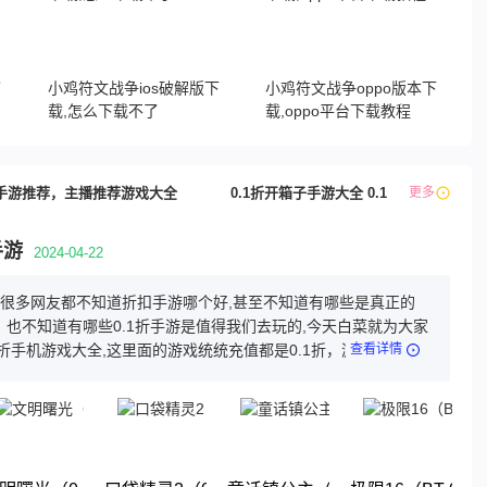
了
小鸡符文战争ios破解版下
小鸡符文战争oppo版本下
载,怎么下载不了
载,oppo平台下载教程
手游推荐，主播推荐游戏大全
0.1折开箱子手游大全 0.1折修仙游戏排
更多
手游
2024-04-22
游,很多网友都不知道折扣手游哪个好,甚至不知道有哪些是真正的
，也不知道有哪些0.1折手游是值得我们去玩的,今天白菜就为大家
1折手机游戏大全,这里面的游戏统统充值都是0.1折，游戏上线就
查看详情
这几款游戏都是很耐玩的游戏。玩法丰厚，画面精美，喜欢就来
体验吧!