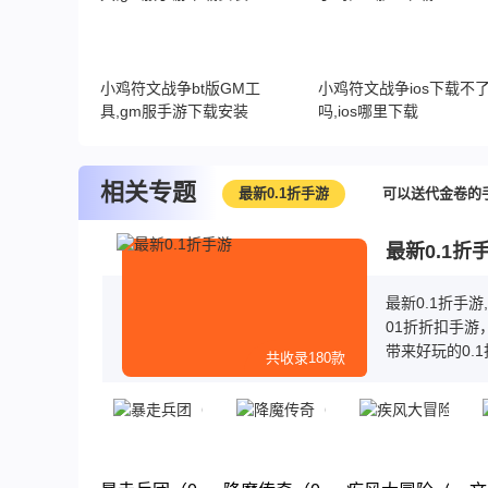
小鸡符文战争bt版GM工
小鸡符文战争ios下载不
具,gm服手游下载安装
吗,ios哪里下载
相关专题
最新0.1折手游
可以送代金卷的
最新0.1折
最新0.1折手
01折折扣手游
带来好玩的0.
共收录180款
送首充，而且
玩，赶快来下载