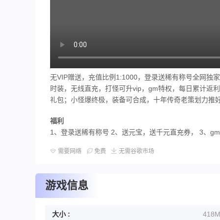
无VIP赠送，充值比例1:1000，登录送稀有称号全
时装，无线直充，打怪可升vip，gm特权，每日累计
礼包；小怪爆终极，装备可合成，十年传奇老策划力推
福利
1、登录送稀有称号 2、送元宝，送千元直充券， 3、
需要网络
免费
无需谷歌市场
游戏信息
大小 :
418