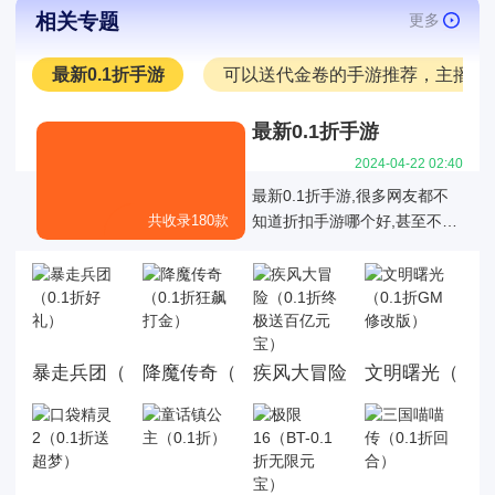
相关专题
更多
最新0.1折手游
可以送代金卷的手游推荐，主播推
最新0.1折手游
2024-04-22 02:40
最新0.1折手游,很多网友都不
共收录180款
知道折扣手游哪个好,甚至不知
道有哪些是真正的01折折扣手
游，也不知道有哪些0.1折手游
是值得我们去玩的,今天白菜就
为大家带来好玩的0.1折手机游
戏大全,这里面的游戏统统充值
暴走兵团（0.1折好礼）
降魔传奇（0.1折狂飙打金）
文明曙光（0.1
疾风大冒险（0.1折终极送百
都是0.1折，游戏上线就送首
充，而且这几款游戏都是很耐
玩的游戏。玩法丰厚，画面精
美，喜欢就来玩，赶快来下载
体验吧!