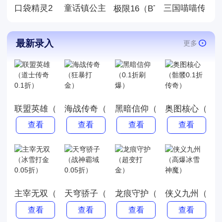
口袋精灵2（0.1折送超梦）
童话镇公主（0.1折）
三国喵喵传（0
极限16（BT-0.1折无限元宝
最新录入
更多
联盟英雄（道士传奇0.1折）
海战传奇（狂暴打金）
黑暗信仰（0.1折刷爆）
奥图核心（骷髅
查看
查看
查看
查看
主宰无双（冰雪打金0.05折）
天穹骄子（战神霸域0.05折）
龙痕守护（超变打金）
侠义九州（高
查看
查看
查看
查看