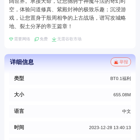
阔世界。承接天命，让您驰骋于神魔斗法的奇幻时
空，体验问道修真、紫殿封神的极致乐趣；沉浸游
戏，让您置身于殷周相争的上古战场，谱写攻城略
地、裂土分茅的帝王篇章！
需要网络
免费
无需谷歌市场
详细信息
举报
类型
BT0.1福利
大小
655.08M
语言
中文
时间
2023-12-28 13:40:13