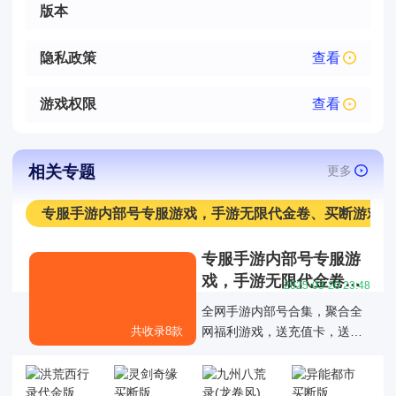
版本
隐私政策
查看
游戏权限
查看
相关专题
更多
专服手游内部号专服游戏，手游无限代金卷、买断游戏
专服手游内部号专服游
戏，手游无限代金卷、
2025-03-20 23:48
买断游戏
全网手游内部号合集，聚合全
共收录8款
网福利游戏，送充值卡，送代
金卷，买断版，MG游戏后台直
接送等专服游戏大全，为玩家
提供仙侠传奇回合二次元等多