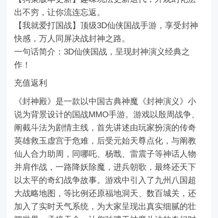
出不穷，让你流连忘返。
【我就爱打国战】顶级3D仙侠国战手游，享受封神
快感，万人同屏决战封神之路。
一句话简介：3D仙侠国战，呈现封神演义经典之
作！
充值返利
《封神殿》是一款以中国古典神魔《封神演义》小
说为背景设计的国战MMO手游。游戏以殷周战争、
阐截斗法为剧情主线，首先讲述由玩家扮演的传奇
英雄救玉虚宫于危难，后受元始天尊点化，与阐教
仙人合力助周，同哪吒、杨戬、雷震子等神话人物
并肩作战，一路降妖除魔，进兵朝歌，最终还天下
以太平的奇幻战争故事。游戏中引入了九州八国超
大战略地图，等比例还原福地洞天、数百城关，还
加入了实时天气系统，为大家呈现出真实细腻的壮