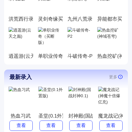
种类型的游戏选择，让玩家们
更省钱就能得到游戏的快乐！
洪荒西行录代金版
灵剑奇缘买断版
九州八荒录(龙卷风)
异能都市买断
逍遥游(云天之巅)
单职业传奇（买断版）
斗破传奇-P2
热血挖矿(神域
最新录入
更多
热血习武
圣堂(0.1外置版)
封神殿(国战封神0.1)
魔龙战记(神魔
查看
查看
查看
查看