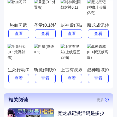
热血习武
圣堂(0.1外置版)
封神殿(国战封神0.1)
魔龙战记(神魔
查看
查看
查看
查看
生死行动(0.1荒野射击)
斩魔(剑诀0.1)
上古有灵妖(上线送五百抽)
战神霸域(0.1
查看
查看
查看
查看
相关阅读
更多
魔龙战记激活码是多少