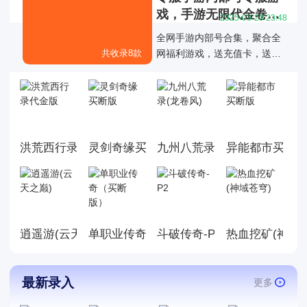
戏，手游无限代金卷、
2025-03-20 23:48
买断游戏
全网手游内部号合集，聚合全
共收录8款
网福利游戏，送充值卡，送代
金卷，买断版，MG游戏后台直
接送等专服游戏大全，为玩家
提供仙侠传奇回合二次元等多
种类型的游戏选择，让玩家们
更省钱就能得到游戏的快乐！
洪荒西行录代金版
灵剑奇缘买断版
九州八荒录(龙卷风)
异能都市买断
逍遥游(云天之巅)
单职业传奇（买断版）
斗破传奇-P2
热血挖矿(神域
最新录入
更多