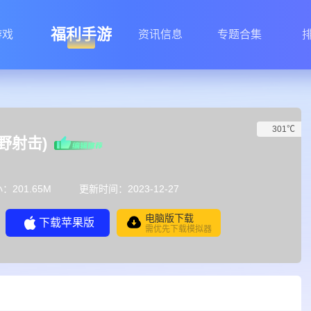
福利手游
游戏
资讯信息
专题合集
301℃
荒野射击)
：201.65M
更新时间：2023-12-27
电脑版下载
下载苹果版
需优先下载模拟器