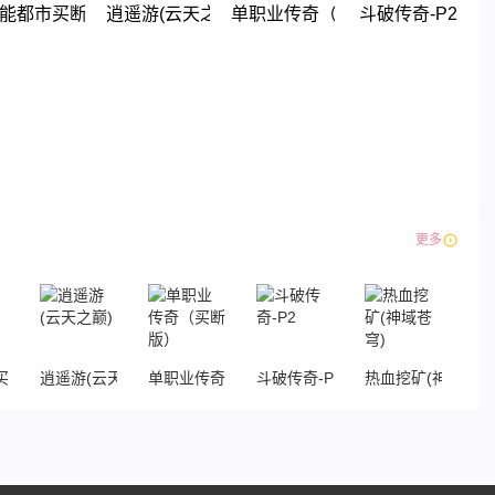
)
能都市买断版
逍遥游(云天之巅)
单职业传奇（买断版）
斗破传奇-P2
下载
下载
下载
下载
更多
买断版
逍遥游(云天之巅)
单职业传奇（买断版）
斗破传奇-P2
热血挖矿(神域苍穹