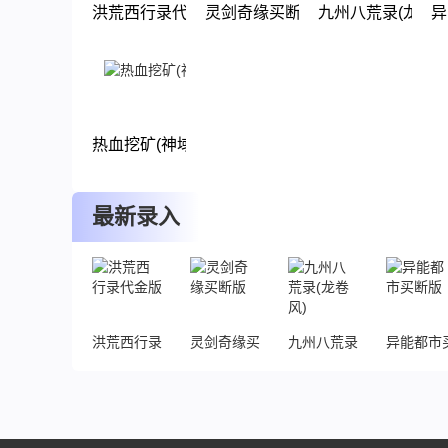
洪荒西行录代金版
灵剑奇缘买断版
九州八荒录(龙卷风
异
下载
下载
下载
热血挖矿(神域苍穹)
下载
最新录入
洪荒西行录代金版
灵剑奇缘买断版
九州八荒录(龙卷风)
异能都市