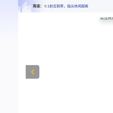
简语：
0.1射击割草，指尖休闲超爽