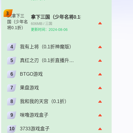
拿下三国（少年名将0.1折）
606MB / 三国
更新时间：2024-08-06
4
我有上将（0.1折神魔版）
5
真红之刃（0.1折直播升级版）（奇迹）
6
BTGO游戏
7
果盘游戏
8
我和我的天宫（0.1折）
9
咪噜游戏盒子
10
3733游戏盒子