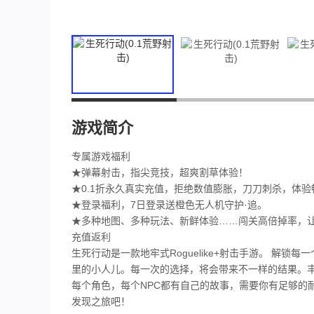
游戏简介
专属游戏福利
★弹幕射击，指尖竞技，超爽割草体验！
★0.1折永久真实充值，拒绝数值膨胀，刀刀刺杀，体验
★登录福利，7日登录送橙色无人机守护·追。
★多种地图、多种玩法、新鲜体验……闯关高倍掉率，
充值返利
生死行动是一款地牢式Roguelike+射击手游。 解
里的小人儿。每一次的选择，将会带来不一样的结果。丰富的
每个角色，每个NPC都有自己的故事，需要你有足够的
发现之旅吧！