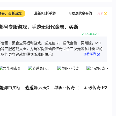
金卷、买断游戏
最新0.1折手游
可以送代金卷的手游推荐，主播
更多
部号专服游戏，手游无限代金卷、买断
2025-03-20
号合集，聚合全网福利游戏，送充值卡，送代金卷，买断版，MG
送等专服游戏大全，为玩家提供仙侠传奇回合二次元等多种类型的
玩家们更省钱就能得到游戏的快乐！
查看详情
)
能都市买断版
逍遥游(云天之巅)
单职业传奇（买断版）
斗破传奇-P2
下载
下载
下载
下载