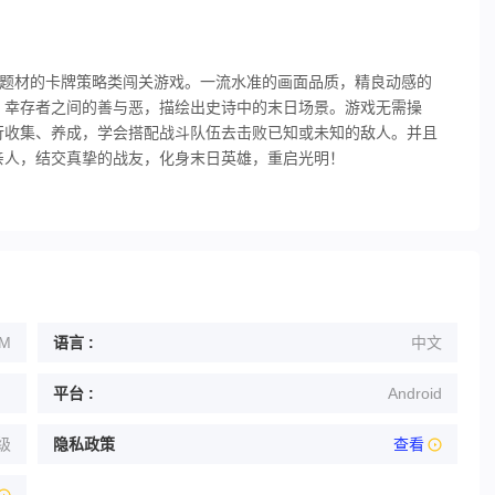
景题材的卡牌策略类闯关游戏。一流水准的画面品质，精良动感的
，幸存者之间的善与恶，描绘出史诗中的末日场景。游戏无需操
行收集、养成，学会搭配战斗队伍去击败已知或未知的敌人。并且
亲人，结交真挚的战友，化身末日英雄，重启光明！
5M
语言 :
中文
平台 :
Android
级
隐私政策
查看