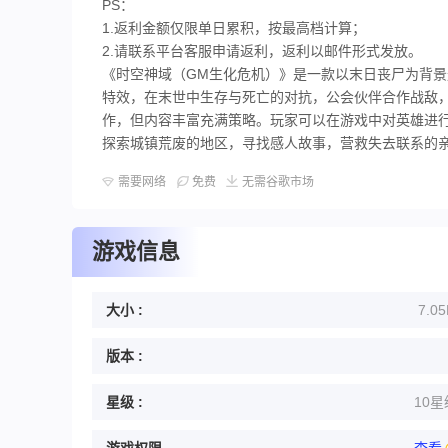
PS：
1.返利金额仅限单日累积，按最高档计算；
2.请联系平台客服申请返利，返利以邮件形式发放。
《时空神域（GM生化危机）》是一款以末日丧尸为背
特效，在末世中生存与死亡的对抗，公会伙伴合作战敌
作，但内容丰富充满策略。玩家可以在游戏中对英雄进
探索城镇荒废的地区，寻找感人故事，营救失去联系的
需要网络
免费
无需谷歌市场
游戏信息
大小 :
7.0
版本 :
星级 :
10星