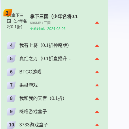
拿下三国（少年名将0.1折）
606MB / 三国
更新时间：2024-08-06
4
我有上将（0.1折神魔版）
5
真红之刃（0.1折直播升级版）（奇迹）
6
BTGO游戏
7
果盘游戏
8
我和我的天宫（0.1折）
9
咪噜游戏盒子
10
3733游戏盒子