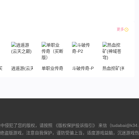
更多
买断版
逍遥游(云天之巅)
单职业传奇（买断版）
斗破传奇-P2
热血挖矿(神域苍穹
侵犯了您的版权，请按照 《版权保护投诉指引》 来信（tudabai@k34
绝盗版游戏，注意自我保护，谨防受骗上当，适度游戏益脑，沉迷游戏伤