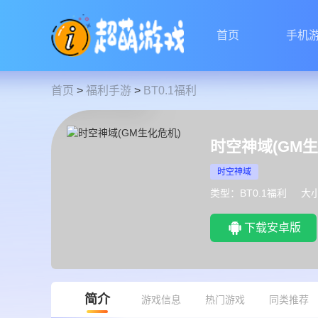
首页
手机
首页
>
福利手游
>
BT0.1福利
时空神域(GM生
时空神域
类型：BT0.1福利
大小
下载安卓版
简介
游戏信息
热门游戏
同类推荐