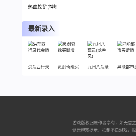
热血挖矿(神域苍穹)
下载
最新录入
洪荒西行录代金版
灵剑奇缘买断版
九州八荒录(龙卷风)
异能都市
游戏版权归原作者享有，如无意之中
健康游戏提示：抵制不良游戏，拒