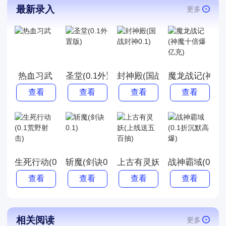
最新录入
更多
热血习武
圣堂(0.1外置版)
封神殿(国战封神0.1)
魔龙战记(神魔
查看
查看
查看
查看
生死行动(0.1荒野射击)
斩魔(剑诀0.1)
上古有灵妖(上线送五百抽)
战神霸域(0.1
查看
查看
查看
查看
相关阅读
更多