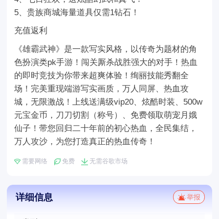
5、贵族商城海量道具仅需1钻石！
充值返利
《雄霸武神》是一款写实风格，以传奇为题材的角
色扮演类pk手游！闯关厮杀战胜强大的对手！热血
的即时竞技为你带来超爽体验！绚丽技能秀翻全
场！完美重现端游写实画质，万人同屏、热血攻
城，无限激战！上线送满级vip20、炫酷时装、500w
元宝金币，刀刀切割（称号）、免费领取萌宠月娥
仙子！带您回归二十年前的初心热血，全民集结，
万人攻沙，为您打造真正的热血传奇！
需要网络
免费
无需谷歌市场
详细信息
举报