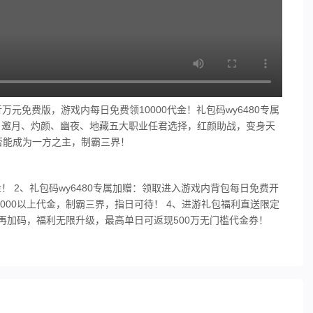
万元免费版，游戏内每日免费领10000代金！礼包码wy6480专属
虹、邀月、灼颜、幽夜、地藏五大职业任君选择，红颜助战，变身天
否能成为一方之主，制霸三界！
金！ 2、礼包码wy6480专属加赠：领取进入游戏内背包每日免费开
5000以上代金，制霸三界，指日可待！ 4、进游礼包福利直送限定
现再加码，福利无限升级，最高单日可返现500万无门槛代金券！