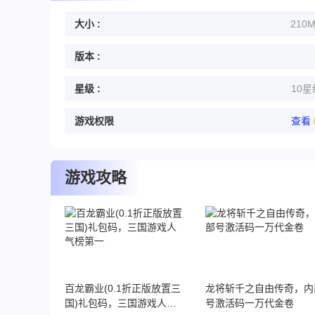
大小 :
210
版本 :
星级 :
10星
游戏权限
查看
游戏攻略
百龙霸业(0.1折正版放置三
龙将斩千之自由传奇，内
国)礼包码，三国游戏人气
号激活码一万代金卷