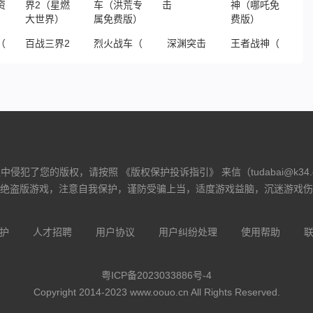
（鬼服资源独享版）
百战三界2（星燃大世界）
烈火战车（洪荒专属免费版）
深渊突击
王者战神（哪吒免
侵犯了您的版权，请按照 《版权保护投诉指引》 来信（tudabai@k34
绝盗版游戏，注意自我保护，谨防受骗上当，适度游戏益脑，沉迷游戏伤
护
人才招聘
用户协议
用户纠纷处理
使用帮助
粤ICP备2023033886号-4
Copyright 2014-2023 www.oouo.cn All Rights Reserved.