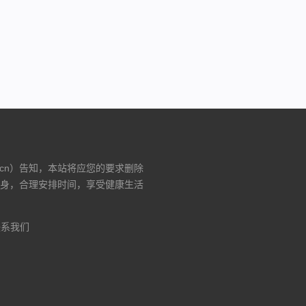
费版）
.cn）告知，本站将应您的要求删除
身，合理安排时间，享受健康生活
联系我们