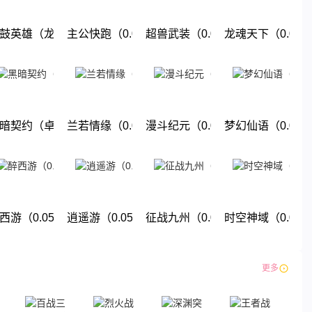
折地下城）
鼓英雄（龙珠0.05折免费版）
主公快跑（0.05折千元福利版）
超兽武装（0.05折送稀有精灵）
龙魂天下（0.05
下载
下载
下载
下载
折送强力英雄）
暗契约（卓越回归0.05折）
兰若情缘（0.05折免费版）
漫斗纪元（0.05折鬼畜服）
梦幻仙语（0.05
下载
下载
下载
下载
暗纪元）
西游（0.05折单单免单）
逍遥游（0.05折大圣游）
征战九州（0.05折九州巅峰）
时空神域（0.05
下载
下载
下载
下载
更多