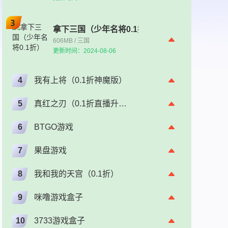
拿下三国（少年名将0.1折）
606MB / 三国
更新时间：2024-08-06
4
我有上将（0.1折神魔版）
5
真红之刃（0.1折直播升级版）（奇迹）
6
BTGO游戏
7
果盘游戏
8
我和我的天宫（0.1折）
9
咪噜游戏盒子
10
3733游戏盒子