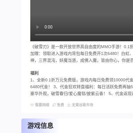
《破雪刃》是一款开放世界高自由度的MMO手游！0.1折
加赠：领取进入游戏内背包每日免费开1次6480！白
神，三界混沌，妖魔当道，成佛入魔，皆由你心，你是
福利
1、全新0.1折万元免费版，游戏内每日免费领10000代
6480代金！ 3、代金狂欢转盘福利：每日活跃免费再抽
豪华外观，破雪春归/爱心魔毯/披紫云香！ 5、代金返
需要网络
免费
无需谷歌市场
游戏信息