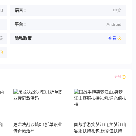
MB
语言 :
中文
平台 :
Android
级
隐私政策
查看
更多
部
屠龙决战沙城0.1折单职业
国战手游笑梦江山,笑梦江山
传奇激活码
客服扶持礼包,送充值扶持