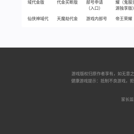
仙侠神域代金版
天魔劫代金买断版
游戏内部号申请（入口）
帝王荣耀
游戏版权归原作者享有，如无意之中
健康游戏提示：抵制不良游戏，拒
家长监