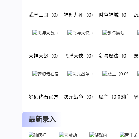
武圣三国（0.05小霸王送代金）
神创九州（0.05折西游修仙记）
时空神域（0.05
战
下载
下载
下载
天神大战（0.05折圣言后传）
飞弹大侠（0.05折6480免费版）
剑与魔法（0.05
黑
下载
下载
下载
梦幻诸石官方版（0.05折免单版）
次元战争（0.05折天天酷跑）
魔主（0.05折幽
醉
下载
下载
下载
最新录入