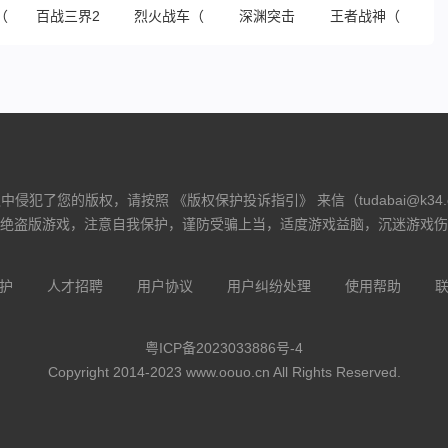
（鬼服资源独享版）
百战三界2（星燃大世界）
烈火战车（洪荒专属免费版）
深渊突击
王者战神（哪吒免
侵犯了您的版权，请按照 《版权保护投诉指引》 来信（tudabai@k34
绝盗版游戏，注意自我保护，谨防受骗上当，适度游戏益脑，沉迷游戏伤
护
人才招聘
用户协议
用户纠纷处理
使用帮助
粤ICP备2023033886号-4
Copyright 2014-2023 www.oouo.cn All Rights Reserved.