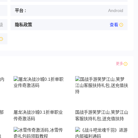
平台 :
Android
级
隐私政策
查看
更多
部
屠龙决战沙城0.1折单职业
国战手游笑梦江山,笑梦江山
传奇激活码
客服扶持礼包,送充值扶持