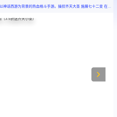
在华丽连招中尽显战斗快感；收服神兽萌宠 并肩作战；独特装备打造系统 锻造专属神兵。组建帮派 携手好友押镖除魔 征战竞技场 在三界之中书写属于你的传奇篇章！