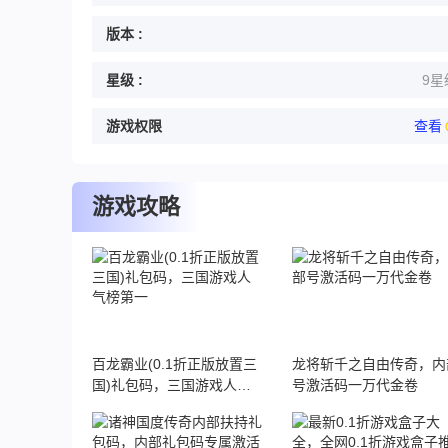
版本 :
星级 :
9星
游戏权限
查看
游戏攻略
百龙霸业(0.1折正版放置三
龙将斩千之自由传奇，内
国)礼包码，三国游戏人气
号激活码一万代金卷
榜第一