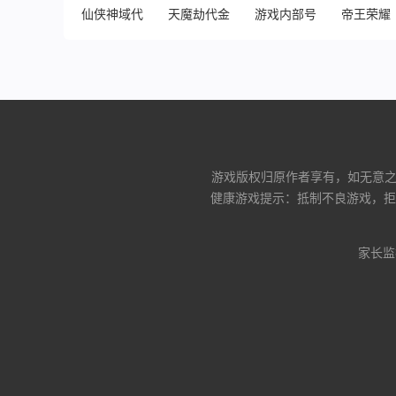
仙侠神域代金版
天魔劫代金买断版
游戏内部号申请（入口）
帝王荣耀
游戏版权归原作者享有，如无意之中
健康游戏提示：抵制不良游戏，拒
家长监