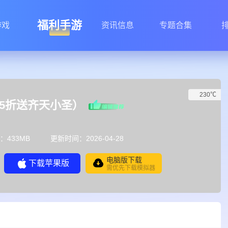
福利手游
游戏
资讯信息
专题合集
230℃
.5折送齐天小圣）
：433MB
更新时间：2026-04-28
电脑版下载
下载苹果版
需优先下载模拟器