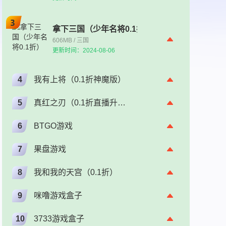
拿下三国（少年名将0.1折）
606MB / 三国
更新时间：2024-08-06
4
我有上将（0.1折神魔版）
5
真红之刃（0.1折直播升级版）（奇迹）
6
BTGO游戏
7
果盘游戏
8
我和我的天宫（0.1折）
9
咪噜游戏盒子
10
3733游戏盒子