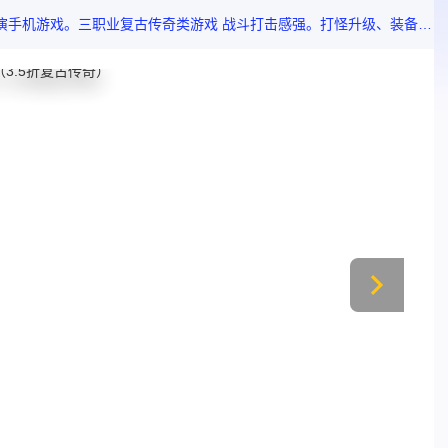
动如攻城战和押镖任务 保证每日新鲜感。熟悉的比奇城、沙巴克战场 复古画风唤醒记忆。流畅操作 让你瞬间找回当年的手感。别再犹豫！皇者传奇等你加入 与兄弟共创辉煌。立即下载 开启你的传奇之旅！