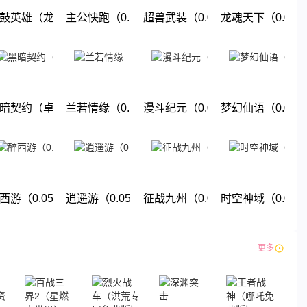
折地下城）
鼓英雄（龙珠0.05折免费版）
主公快跑（0.05折千元福利版）
超兽武装（0.05折送稀有精灵）
龙魂天下（0.05
下载
下载
下载
下载
折送强力英雄）
暗契约（卓越回归0.05折）
兰若情缘（0.05折免费版）
漫斗纪元（0.05折鬼畜服）
梦幻仙语（0.05
下载
下载
下载
下载
暗纪元）
西游（0.05折单单免单）
逍遥游（0.05折大圣游）
征战九州（0.05折九州巅峰）
时空神域（0.05
下载
下载
下载
下载
更多