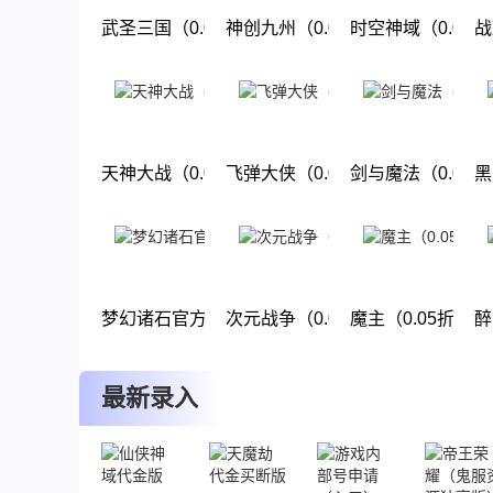
武圣三国（0.05小霸王送代金）
神创九州（0.05折西游修仙记）
时空神域（0.05
战
下载
下载
下载
天神大战（0.05折圣言后传）
飞弹大侠（0.05折6480免费版）
剑与魔法（0.05
黑
下载
下载
下载
梦幻诸石官方版（0.05折免单版）
次元战争（0.05折天天酷跑）
魔主（0.05折幽
醉
下载
下载
下载
最新录入