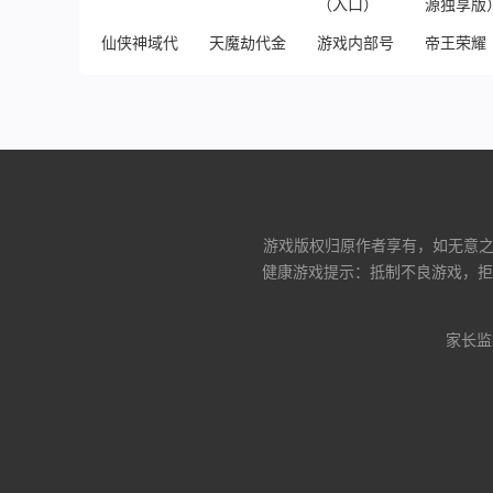
仙侠神域代金版
天魔劫代金买断版
游戏内部号申请（入口）
帝王荣耀
游戏版权归原作者享有，如无意之中
健康游戏提示：抵制不良游戏，拒
家长监