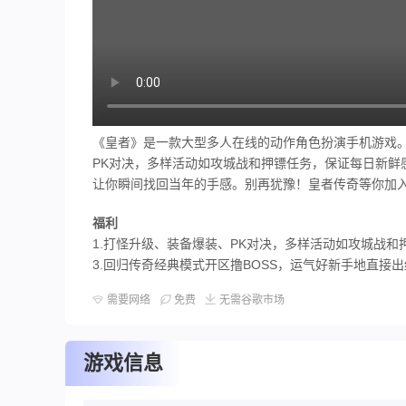
《皇者》是一款大型多人在线的动作角色扮演手机游戏
PK对决，多样活动如攻城战和押镖任务，保证每日新鲜
让你瞬间找回当年的手感。别再犹豫！皇者传奇等你加
福利
1.打怪升级、装备爆装、PK对决，多样活动如攻城战和押
3.回归传奇经典模式开区撸BOSS，运气好新手地直接
需要网络
免费
无需谷歌市场
游戏信息