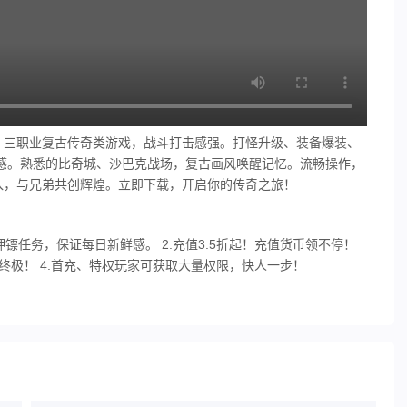
。三职业复古传奇类游戏，战斗打击感强。打怪升级、装备爆装、
感。熟悉的比奇城、沙巴克战场，复古画风唤醒记忆。流畅操作，
入，与兄弟共创辉煌。立即下载，开启你的传奇之旅！
镖任务，保证每日新鲜感。 2.充值3.5折起！充值货币领不停！
出终极！ 4.首充、特权玩家可获取大量权限，快人一步！