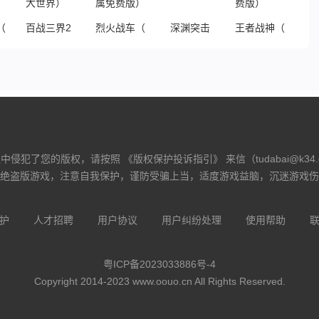
（鬼服资源独享版）
百战三界2（星燃大世界）
烈火战车（洪荒专属免费版）
深渊突击
王者战神（哪吒免
侵犯了您的版权，请按照 《版权保护投诉指引》 来信（tudabai@k34
绝盗版游戏，注意自我保护，谨防受骗上当，适度游戏益脑，沉迷游戏伤
护
人才招聘
用户协议
用户纠纷处理
使用帮助
粤ICP备2023033886号-4
Copyright 2014-2023 www.oouo.cn All Rights Reserved.