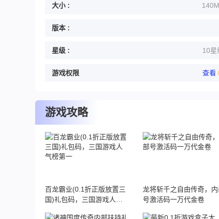
大小 :
140
版本 :
星级 :
10星
游戏权限
查看
游戏攻略
百龙霸业(0.1折正版放置三
龙将斩千之自由传奇，内
国)礼包码，三国游戏人气
号激活码一万代金卷
榜第一