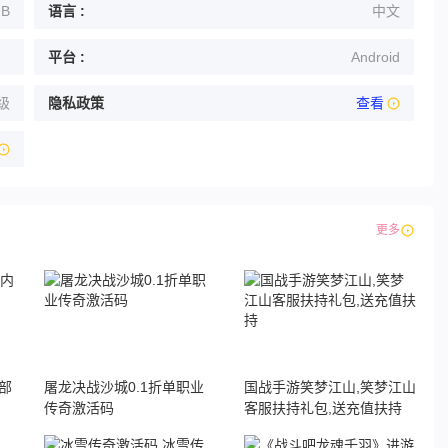
MB
语言 :
中文
平台 :
Android
级
隐私政策
查看
更多
部
屠龙决战沙城0.1折单职业
国战手游笑梦江山,笑梦江山
传奇激活码
客服扶持礼包,送充值扶持