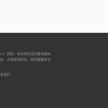
费版）
.cn）告知，本站将应您的要求删除
身，合理安排时间，享受健康生活
联系我们