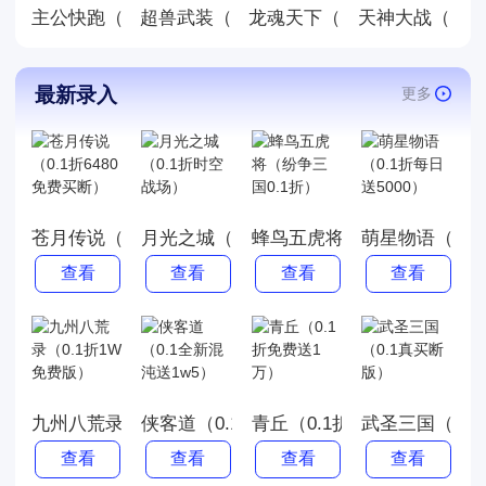
主公快跑（0.05折千元福利版）
龙魂天下（0.05折终身元宝
天神大战（0.0
超兽武装（0.05折送稀有精灵）（宝可梦
最新录入
更多
苍月传说（0.1折6480免费买断）
月光之城（0.1折时空战场）
蜂鸟五虎将（纷争三国0.1折
萌星物语（0.1
查看
查看
查看
查看
九州八荒录（0.1折1W免费版）
侠客道（0.1全新混沌送1w5）
青丘（0.1折免费送1万）
武圣三国（0.
查看
查看
查看
查看