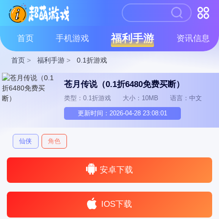
福利手游
首页
手机游戏
资讯信息
首页
>
福利手游
>
0.1折游戏
苍月传说（0.1折6480免费买断）
类型：0.1折游戏
大小：10MB
语言：中文
更新时间：2026-04-28 23:08:01
仙侠
角色
安卓下载
IOS下载