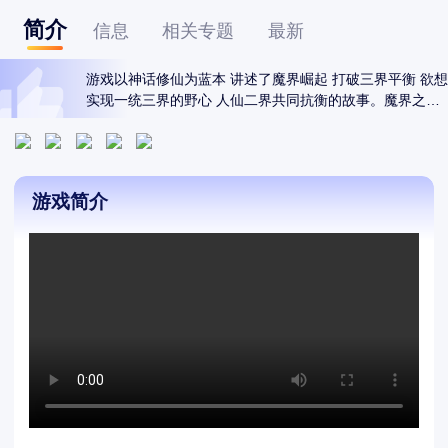
简介
信息
相关专题
最新
游戏以神话修仙为蓝本 讲述了魔界崛起 打破三界平衡 欲
实现一统三界的野心 人仙二界共同抗衡的故事。魔界之王
使用了上古魔器 抑制了仙界之力 所有仙族都无法发挥最大
仙力 需要在人界中寻找合适之人修仙飞升为新一代仙族 才
可破解上古魔器之力 击溃魔族。
游戏简介