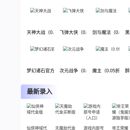
下载
下载
下载
天神大战（0.05折圣言后传）
飞弹大侠（0.05折6480免费版）
剑与魔法（0.05
黑
下载
下载
下载
梦幻诸石官方版（0.05折免单版）
次元战争（0.05折天天酷跑）
魔主（0.05折幽
醉
下载
下载
下载
最新录入
仙侠神域代金版
天魔劫代金买断版
游戏内部号申请（入口）
帝王荣耀