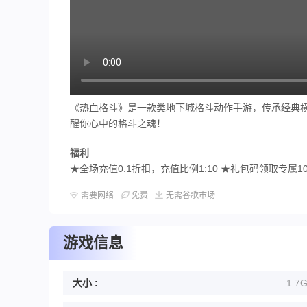
《热血格斗》是一款类地下城格斗动作手游，传承经典
醒你心中的格斗之魂！
福利
★全场充值0.1折扣，充值比例1:10 ★礼包码领取专属1
需要网络
免费
无需谷歌市场
游戏信息
大小 :
1.7