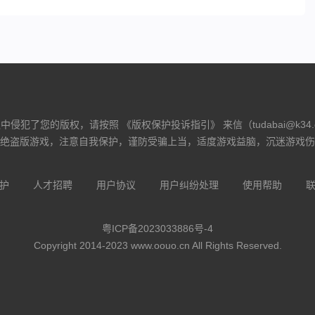
侵犯了您的版权，请按照 《版权保护投诉指引》 来信（tudabai@k34
绝盗版游戏，注意自我保护，谨防受骗上当，适度游戏益脑，沉迷游戏伤
护
人才招聘
用户协议
用户纠纷处理
使用帮助
粤ICP备2023033886号-4
Copyright 2014-2023 www.oouo.cn All Rights Reserved.