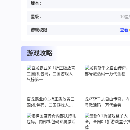
版本 :
星级 :
10星
游戏权限
查看
游戏攻略
百龙霸业(0.1折正版放置三
龙将斩千之自由传奇，内
国)礼包码，三国游戏人气
号激活码一万代金卷
榜第一