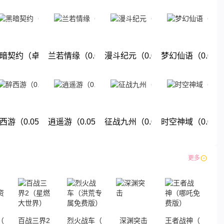
下载
下载
下载
下载
折送强力英雄）
暗契约（卓越回归0.05折）
兰若情缘（0.05折免费版）
漫斗纪元（0.05折鬼畜服）
梦幻仙语（0.05
下载
下载
下载
下载
暗纪元）
西游（0.05折单单免单）
逍遥游（0.05折大圣游）
征战九州（0.05折九州巅峰）
时空神域（0.05
下载
下载
下载
下载
更多
（鬼服资源独享版）
百战三界2（星燃大世界）
烈火战车（洪荒专属免费版）
深渊突击
王者战神（哪吒免