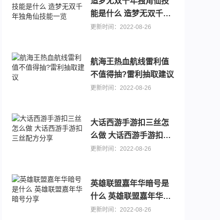
造梦无双千年独角仙技
能是什么 造梦无双千年
独角仙技能一览
更新时间：2022-08-26
航海王热血航线雷利值
不值得抽?雷利抽取建议
0.1折手游
可以送代金卷的手游推荐，主播推荐游戏大全
更新时间：2022-08-26
大话西游手游扣三丝怎
么做 大话西游手游扣三
丝配方分享
更新时间：2022-08-26
英雄联盟嘉年华暗号是
什么 英雄联盟嘉年华暗
号分享
（宝可梦）
折终身元宝卡）
更新时间：2022-08-26