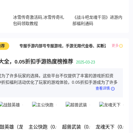
，
冰雪传奇激活码,冰雪传奇礼
《战斗吧龙魂千羽》进游内
包码领取教程
部福利通码
推荐
专服手游内部号专服游戏，手游无限代金卷、买断游戏
更多
最新
游大全，0.05折扣手游热度榜推荐
2025-03-23
游成为了许多玩家的选择。这些平台不仅提供了丰富的游戏折扣资
折扣福利活动优化了玩家的游戏体验，0.05折扣手游成为了许多
查看详情
折地下城）
鼓英雄（龙珠0.05折免费版）
主公快跑（0.05折千元福利版）
超兽武装（0.05折送稀有精灵）
龙魂天下（0.05