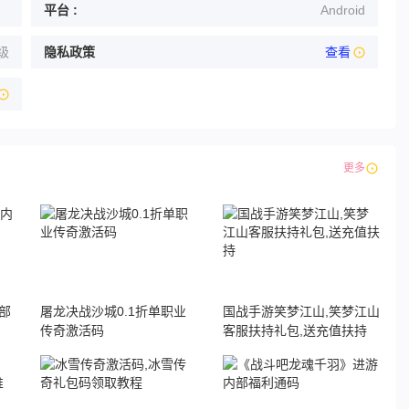
平台 :
Android
级
隐私政策
查看
更多
部
屠龙决战沙城0.1折单职业
国战手游笑梦江山,笑梦江山
传奇激活码
客服扶持礼包,送充值扶持