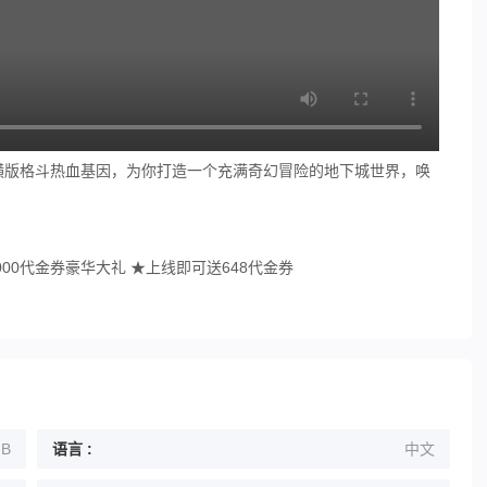
横版格斗热血基因，为你打造一个充满奇幻冒险的地下城世界，唤
000代金券豪华大礼 ★上线即可送648代金券
GB
语言 :
中文