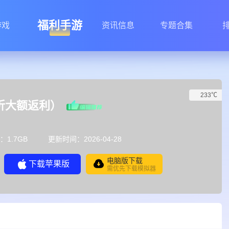
福利手游
游戏
资讯信息
专题合集
233℃
1折大额返利）
：1.7GB
更新时间：2026-04-28
电脑版下载
下载苹果版
需优先下载模拟器