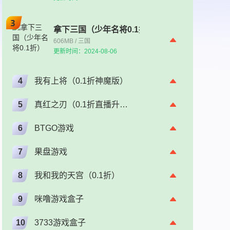
拿下三国（少年名将0.1折）
606MB / 三国
更新时间：2024-08-06
4
我有上将（0.1折神魔版）
5
真红之刃（0.1折直播升级版）（奇迹）
6
BTGO游戏
7
果盘游戏
8
我和我的天宫（0.1折）
9
咪噜游戏盒子
10
3733游戏盒子