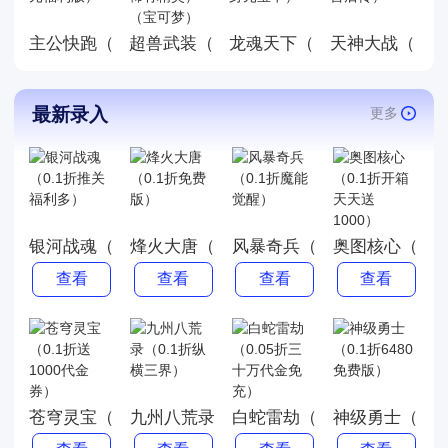
主公快跑（0.05折千元福利版）
龙魂天下（0.05折终身元宝
天神大战（0.0
超兽武装（0.05折送稀有精灵）（宝可梦
最新录入
更多
银河战魂（0.1折推关福利多）
烽火大唐（0.1折免费版）
风暴奇兵（0.1折魔能觉醒）
奥图核心（0.1
查看
查看
查看
查看
苍穹灵宝（0.1折送1000代金券）
九州八荒录（0.1折纵横三界）
白蛇雷劫（0.05折三十万代
神级勇士（0.1