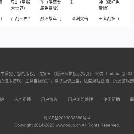
（鬼服资源独享版）
百战三界2（星燃大世界）
烈火战车（洪荒专属免费版）
深渊突击
王者战神（哪吒免
侵犯了您的版权，请按照 《版权保护投诉指引》 来信（tudabai@k34
绝盗版游戏，注意自我保护，谨防受骗上当，适度游戏益脑，沉迷游戏伤
护
人才招聘
用户协议
用户纠纷处理
使用帮助
粤ICP备2023033886号-4
Copyright 2014-2023 www.oouo.cn All Rights Reserved.