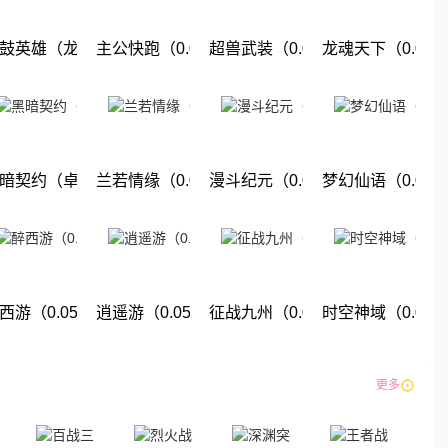
折地下城）
鼓英雄（龙珠0.05折免费版）
主公快跑（0.05折千元福利版）
超兽武装（0.05折送稀有精灵）
龙魂天下（0.05
下载
下载
下载
下载
折送强力英雄）
暗契约（卓越回归0.05折）
兰若情缘（0.05折免费版）
漫斗纪元（0.05折鬼畜服）
梦幻仙语（0.05
下载
下载
下载
下载
暗纪元）
西游（0.05折单单免单）
逍遥游（0.05折大圣游）
征战九州（0.05折九州巅峰）
时空神域（0.05
下载
下载
下载
下载
更多