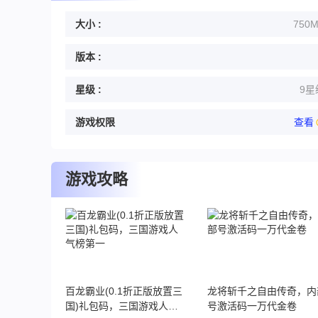
大小 :
750
版本 :
星级 :
9星
游戏权限
查看
游戏攻略
百龙霸业(0.1折正版放置三
龙将斩千之自由传奇，内
国)礼包码，三国游戏人气
号激活码一万代金卷