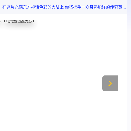
之谜 在跌宕剧情中沉浸式领略东方古韵。游戏深度融合策略与操作 多阵容随心搭配 可根据战局灵活组合 在水墨战场施展泼墨般酣畅华丽的连招。探索与奇遇贯穿全程 每一次挑战都将是智慧与勇气的双重试炼。