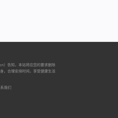
费版）
.cn）告知，本站将应您的要求删除
身，合理安排时间，享受健康生活
联系我们