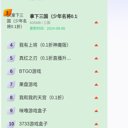
拿下三国（少年名将0.1折）
606MB / 三国
更新时间：2024-08-06
4
我有上将（0.1折神魔版）
5
真红之刃（0.1折直播升级版）（奇迹）
6
BTGO游戏
7
果盘游戏
8
我和我的天宫（0.1折）
9
咪噜游戏盒子
10
3733游戏盒子