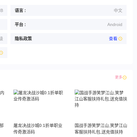
MB
语言 :
中文
平台 :
Android
级
隐私政策
查看
更多
部
屠龙决战沙城0.1折单职业
国战手游笑梦江山,笑梦江山
传奇激活码
客服扶持礼包,送充值扶持