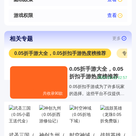
游戏权限
查看
相关专题
更多
0.05折手游大全，0.05折扣手游热度榜推荐
专服
0.05折手游大全，0.05
折扣手游热度榜推荐
2025-03-23 02:57
0.05折扣手游成为了许多玩家
共收录90款
的选择。这些平台不仅提供了
丰富的游戏折扣资源，还通过
各种折扣福利活动优化了玩家
的游戏体验，0.05折扣手游成
为了许多玩家的选择。
武圣三国（0.05小霸王送代金）
神创九州（0.05折西游修仙记）
时空神域（0.05折地下城）
战鼓英雄（龙珠0