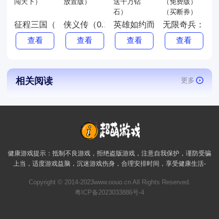
征程三国（0.1折悠闲闯天下）
侠义传（0.1折免费放置版）
英雄如约而至（0.1折送千万
无限奇兵：降
查看
查看
查看
查看
相关阅读
更多
健康游戏提示：抵制不良游戏，拒绝盗版游戏，注意自我保护，谨防受骗
上当，适度游戏益脑，沉迷游戏伤身，合理安排时间，享受健康生活-
Copyright © 2014-2023www.oouo.cn All Rights Reserved.
粤ICP备2023033886号-4