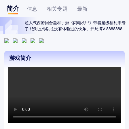
简介
信息
相关专题
最新
超人气西游回合题材手游《闪电机甲》带着超级福利来袭
了 绝对是你以往没有体验过的快乐。开局满V 8888888元
宝 888万银两 海量材料 限定称号称号*1。特色GM刷充 上
线送超强打金工具 打怪爆免单券 不花一分钱也能当大佬 
神兽礼包 一包烟钱即可获得满神兽。你将生处妖魔纵横之
乱世 开启热血的诛妖之路 参与征伐纣王的旷世之战。感受
游戏简介
人、仙、魔三界魅力 斗天地镇众妖 开启属于你的封神传
说。