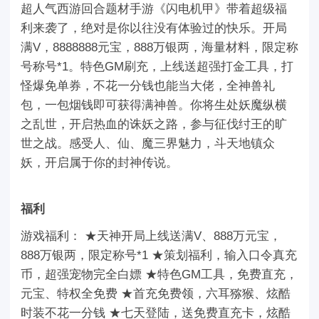
超人气西游回合题材手游《闪电机甲》带着超级福
利来袭了，绝对是你以往没有体验过的快乐。开局
满V，8888888元宝，888万银两，海量材料，限定称
号称号*1。特色GM刷充，上线送超强打金工具，打
怪爆免单券，不花一分钱也能当大佬，全神兽礼
包，一包烟钱即可获得满神兽。你将生处妖魔纵横
之乱世，开启热血的诛妖之路，参与征伐纣王的旷
世之战。感受人、仙、魔三界魅力，斗天地镇众
妖，开启属于你的封神传说。
福利
游戏福利： ★天神开局上线送满V、888万元宝，
888万银两，限定称号*1 ★策划福利，输入口令真充
币，超强宠物完全白嫖 ★特色GM工具，免费直充，
元宝、特权全免费 ★首充免费领，六耳猕猴、炫酷
时装不花一分钱 ★七天登陆，送免费直充卡，炫酷