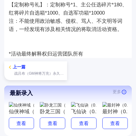
【定制称号礼】：定制称号*1、主公任选碎片*180、
红将碎片自选箱*1000、自选军功箱*10000
注：不能使用政治敏感、侵权、骂人、不文明等词
语，一经发现有涉及相关情况的将取消活动资格。
*活动最终解释权归运营团队所有
上一篇
战吕布（GM神将万充）永久活动
更多
最新录入
仙侠神域（送充值卡）
卧龙三国（每周必更0.1折）
飞仙诀（0.1折畅玩版）
最封神（0.1
查看
查看
查看
查看